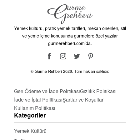
egzotik ve çeşitli tatları mutfağınıza taşıyabilirsiniz.
Her tarif, Uzakdoğu’nun geleneksel tatlarını ve
pişirme yöntemlerini yansıtır. Uzakdoğu mutfağının bu
Yemek kültürü, pratik yemek tarifleri, mekan önerileri, stil
özel lezzetlerini keşfetmek ve sofralarınızı
ve yeme içme konusunda gurmelere özel yazılar
şenlendirmek için tariflerimizi deneyin. Afiyet olsun!
gurmerehberi.com’da.
© Gurme Rehberi 2026. Tüm hakları saklıdır.
Geri Ödeme ve İade Politikası
Gizlilik Politikası
İade ve İptal Politikası
Şartlar ve Koşullar
Kullanım Politikası
Kategoriler
Yemek Kültürü