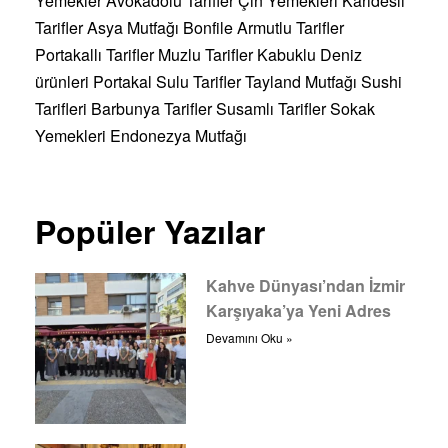
Yemekler
Avokadolu Tarifler
Çin Yemekleri
Karidesli
Tarifler
Asya Mutfağı
Bonfile
Armutlu Tarifler
Portakallı Tarifler
Muzlu Tarifler
Kabuklu Deniz
ürünleri
Portakal Sulu Tarifler
Tayland Mutfağı
Sushi
Tarifleri
Barbunya Tarifler
Susamlı Tarifler
Sokak
Yemekleri
Endonezya Mutfağı
Popüler Yazılar
Kahve Dünyası’ndan İzmir
Karşıyaka’ya Yeni Adres
Devamını Oku »