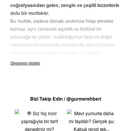
coğrafyasından gelen, zengin ve çeşitli lezzetlerle
dolu bir mutfaktır.
Bu mutfak, sadece damak zevkinize hitap etmekle
kalmaz, aynı zamanda egzotik ve kültürel bir
yolculuğa da çıkarır. Uzakdoğu’nun taze ve doğal
malzemelerle bezenmiş mutfağında, deniz ürünleri,
sebzeler ve özel soslar öne çıkar. Uzakdoğu
Mutfağının Eşsiz LezzetleriUzakdoğu mutfağında
keşfetmeniz gereken bazı özel tatlar: SushiJapon
mutfağının en bilinen lezzetlerinden biri olan sushi,
genellikle taze balık, pirinç ve deniz yosunu ile
hazırlanır. Çeşitli soslar ve wasabi ile servis edilir.
Bizi Takip Edin / @gurmerehberi
Dim SumÇin mutfağının bu küçük ve lezzetli buharda
pişirilmiş hamur işleri, farklı iç harçlarla doldurulur ve
genellikle soya sosu ile sunulur. Pad ThaiTayland
mutfağının bu popüler yemeği, pirinç noodle’ları,