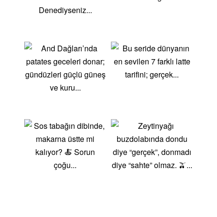
tavuk veya karides, taze sebzeler ve özel soslarla
hazırlanır. Üzerine sıkılan limon suyu ile tatlandırılır.
PhoVietnam mutfağının bu lezzetli çorbası, et suyu,
pirinç noodle’ları, taze otlar ve ince dilimlenmiş et ile
yapılır. Özellikle soğuk havalarda tercih edilir.
MochiJapon mutfağının bu tatlısı, pirinç hamurunun
tatlı dolgu ile doldurulmasıyla yapılır. Çeşitli meyve,
dondurma veya tatlı fasulye ezmesi ile doldurulabilir.
Uzakdoğu Mutfağının Sağlık FaydalarıUzakdoğu
mutfağı, bol miktarda taze sebze, deniz ürünleri ve
sağlıklı yağlar kullanır. Bu, dengeli ve besleyici bir
beslenme sağlar. Fermente edilmiş gıdalar, sindirim
sağlığını desteklerken, deniz ürünleri omega-3 yağ
asitleri bakımından zengindir ve kalp sağlığına
katkıda bulunur. Ayrıca, soya ürünleri bitkisel protein
kaynağı sağlar. Tariflerimizi KeşfedinSayfamızda
sunduğumuz Uzakdoğu mutfağı tarifleriyle, bu