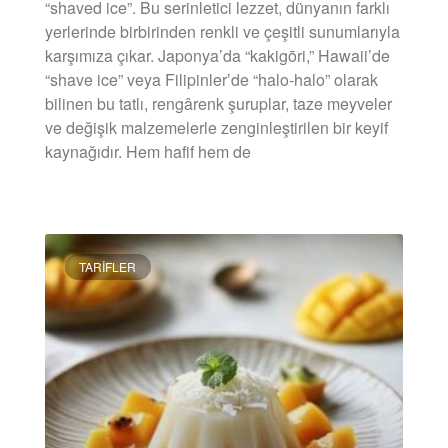
“shaved ice”. Bu serinletici lezzet, dünyanın farklı
yerlerinde birbirinden renkli ve çeşitli sunumlarıyla
karşımıza çıkar. Japonya’da “kakigōri,” Hawaii’de
“shave ice” veya Filipinler’de “halo-halo” olarak
bilinen bu tatlı, rengârenk şuruplar, taze meyveler
ve değişik malzemelerle zenginleştirilen bir keyif
kaynağıdır. Hem hafif hem de
DEVAMINI OKU »
TARIFLER