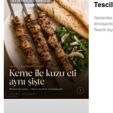
ET YEMEKLERI TARIFLERI
Tescil
Gaziantep 
dönüşümlü d
Tescilli öl
DEVAMINI OK