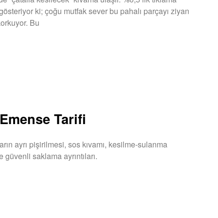
 gösteriyor ki; çoğu mutfak sever bu pahalı parçayı ziyan
orkuyor. Bu
U »
Emense Tarifi
arın ayrı pişirilmesi, sos kıvamı, kesilme-sulanma
e güvenli saklama ayrıntıları.
U »