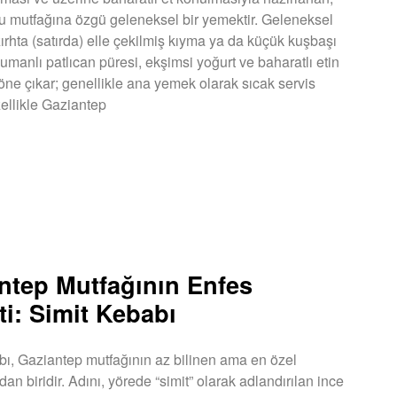
mutfağına özgü geleneksel bir yemektir. Geleneksel
zırhta (satırda) elle çekilmiş kıyma ya da küçük kuşbaşı
umanlı patlıcan püresi, ekşimsi yoğurt ve baharatlı etin
ne çıkar; genellikle ana yemek olarak sıcak servis
zellikle Gaziantep
U »
ntep Mutfağının Enfes
ti: Simit Kebabı
bı, Gaziantep mutfağının az bilinen ama en özel
an biridir. Adını, yörede “simit” olarak adlandırılan ince