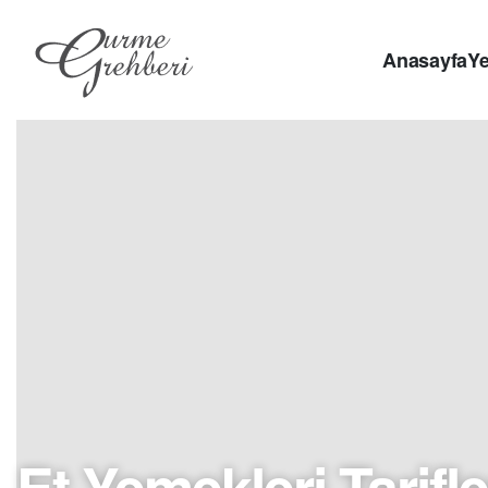
Anasayfa
Ye
Et Yemekleri Tarifle