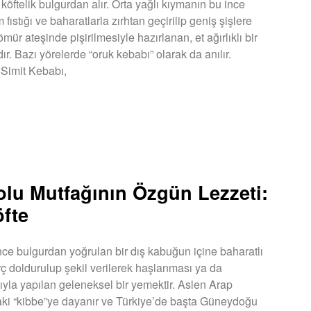
köftelik bulgurdan alır. Orta yağlı kıymanın bu ince
 fıstığı ve baharatlarla zırhtan geçirilip geniş şişlere
ömür ateşinde pişirilmesiyle hazırlanan, et ağırlıklı bir
ır. Bazı yörelerde “oruk kebabı” olarak da anılır.
Simit Kebabı,
U »
lu Mutfağının Özgün Lezzeti:
öfte
 ince bulgurdan yoğrulan bir dış kabuğun içine baharatlı
rç doldurulup şekil verilerek haşlanması ya da
sıyla yapılan geleneksel bir yemektir. Aslen Arap
ki “kibbe”ye dayanır ve Türkiye’de başta Güneydoğu