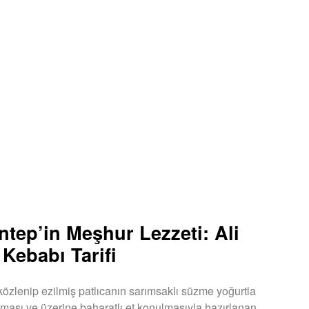
ntep’in Meşhur Lezzeti: Ali
 Kebabı Tarifi
 közlenip ezilmiş patlıcanın sarımsaklı süzme yoğurtla
ası ve üzerine baharatlı et konulmasıyla hazırlanan,