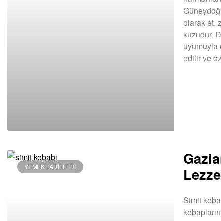
Güneydoğu 
olarak et, 
kuzudur. D
uyumuyla ö
edilir ve ö
DEVAMINI OK
Gazia
YEMEK TARIFLERI
Lezze
Simit keba
kebaplarınd