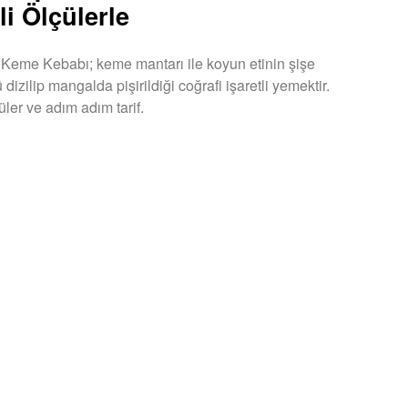
li Ölçülerle
Keme Kebabı; keme mantarı ile koyun etinin şişe
izilip mangalda pişirildiği coğrafi işaretli yemektir.
çüler ve adım adım tarif.
U »