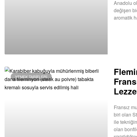
Anadolu ol
değişen bi
aromatik 
DEVAMINI OK
Flemi
YEMEK TARIFLERI
Frans
Lezze
Fransız mu
biri olan 
ile tekni
olan bonfi
pişirildiği