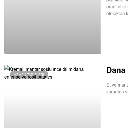
oranı bize
etmekten k
DEVAMINI OK
Dana 
YEMEK TARIFLERI
Et ve mant
sorunları v
DEVAMINI OK