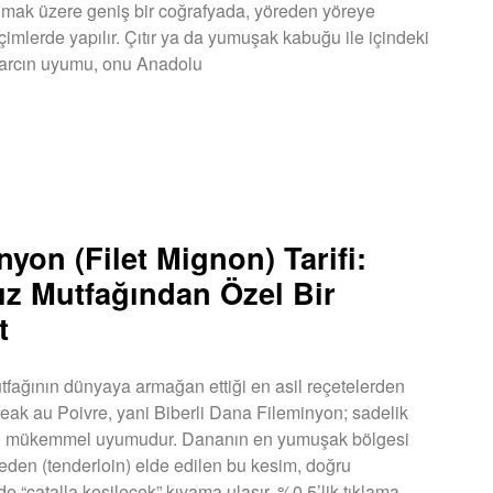
mak üzere geniş bir coğrafyada, yöreden yöreye
çimlerde yapılır. Çıtır ya da yumuşak kabuğu ile içindeki
harcın uyumu, onu Anadolu
U »
nyon (Filet Mignon) Tarifi:
ız Mutfağından Özel Bir
t
tfağının dünyaya armağan ettiği en asil reçetelerden
Steak au Poivre, yani Biberli Dana Fileminyon; sadelik
ğin mükemmel uyumudur. Dananın en yumuşak bölgesi
leden (tenderloin) elde edilen bu kesim, doğru
nde “çatalla kesilecek” kıvama ulaşır. %0,5’lik tıklama