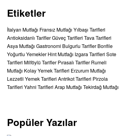
Etiketler
İtalyan Mutfağı
Fransız Mutfağı
Yılbaşı Tarifleri
Antioksidanlı Tarifler
Güveç Tarifleri
Tava Tarifleri
Asya Mutfağı
Gastronomi
Bulgurlu Tarifler
Bonfile
Yoğurtlu Yemekler
Hint Mutfağı
Izgara Tarifleri
Sote
Tarifleri
Milföylü Tarifler
Pırasalı Tarifler
Rumeli
Mutfağı
Kolay Yemek Tarifleri
Erzurum Mutfağı
Lezzetli Yemek Tarifleri
Antrikot Tarifleri
Pirzola
Tarifleri
Yahni Tarifleri
Arap Mutfağı
Tekirdağ Mutfağı
Popüler Yazılar