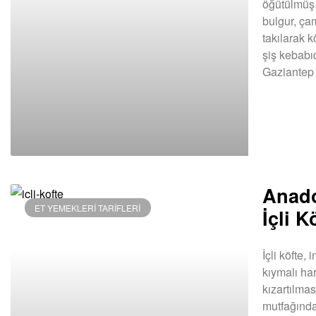
öğütülmüş 
bulgur, çam
takılarak k
şiş kebabıd
Gaziantep 
DEVAMINI OK
Anado
ET YEMEKLERI TARIFLERI
İçli K
İçli köfte,
kıymalı ha
kızartılma
mutfağında