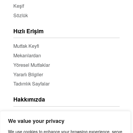
Keşif
Sözlük
Hızlı Erişim
Mutfak Keyfi
Mekanlardan
Yöresel Mutfaklar
Yararlı Bilgiler
Tadımlık Sayfalar
Hakkımızda
Hakkımızda
We value your privacy
Haber Bülteni / RSS
We use cookies to enhance your browsing experience, serve