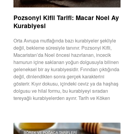
Pozsonyi Kifli Tarifi: Macar Noel Ay
Kurabiyesi
Orta Avrupa mutfağında bazı kurabiyeler şekliyle
değil, bekleme süresiyle tanınır. Pozsonyi Kifli,
Macaristan’da Noel öncesi hazırlanan, incecik
hamurun içine saklanan yoğun dolgusuyla bilinen
geleneksel bir ay kurabiyesidir. Fırından çıktığında
değil, dinlendikten sonra gerçek karakterini
gösterir. Kıyır dokusu, içindeki ceviz ya da haşhaş
dolgusu ve hilal formu, bu kurabiyeyi sıradan
tereyağlı kurabiyelerden ayırır. Tarih ve Köken
DEVAMINI OKU »
BÖREK VE POĞAÇA TARIFLERI