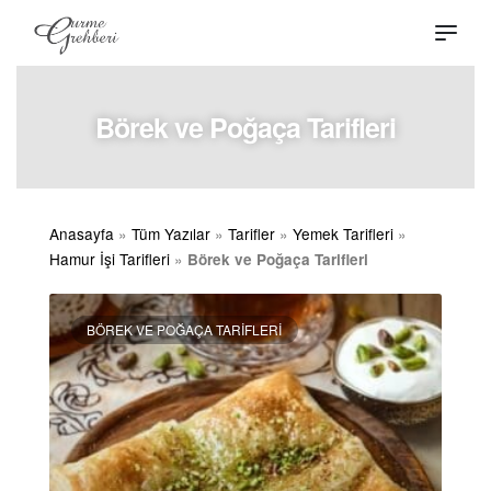
Börek ve Poğaça Tarifleri
Anasayfa
»
Tüm Yazılar
»
Tarifler
»
Yemek Tarifleri
»
Hamur İşi Tarifleri
»
Börek ve Poğaça Tarifleri
BÖREK VE POĞAÇA TARIFLERI