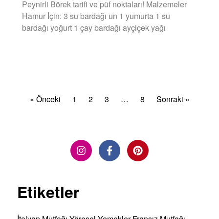
Peynirli Börek tarifi ve püf noktaları! Malzemeler
Hamur İçin: 3 su bardağı un 1 yumurta 1 su
bardağı yoğurt 1 çay bardağı ayçiçek yağı
DEVAMINI OKU »
« Önceki
1
2
3
…
8
Sonraki »
Etiketler
İtalyan Mutfağı
Yöresel Yemekler
Fransız Mutfağı