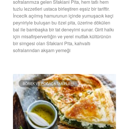
sofralarımıza gelen Sfakiani Pita, hem tatlı hem
tuzlu lezzetleri ustaca birleştiren eşsiz bir tariftir.
İncecik açılmış hamurunun içinde yumuşacık keçi
peyniriyle buluşan bu özel pita, üzerine dökülen
bal ile bambaşka bir tat deneyimi sunar. Girit halkı
için misafirperverliğin ve yerel mutfak kültürünün
bir simgesi olan Sfakiani Pita, kahvaltı
sofralarından akşam yemeği
DEVAMINI OKU »
BÖREK VE POĞAÇA TARIFLERI