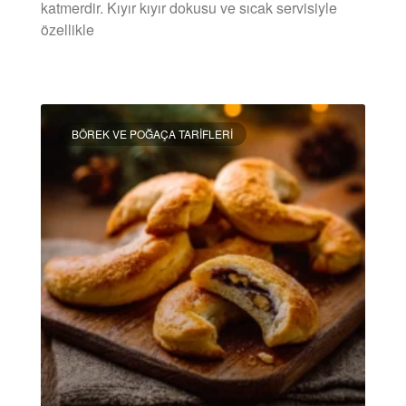
katmerdir. Kıyır kıyır dokusu ve sıcak servisiyle
özellikle
DEVAMINI OKU »
BÖREK VE POĞAÇA TARIFLERI