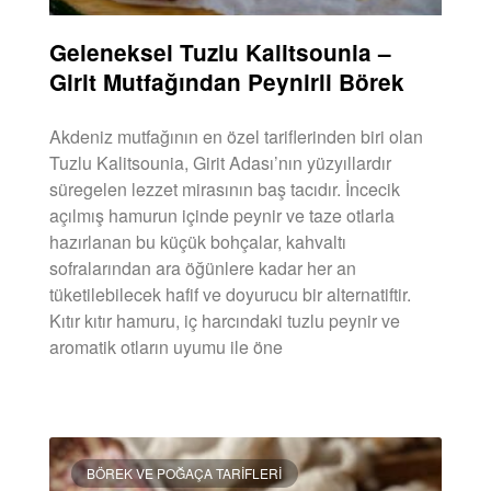
Geleneksel Tuzlu Kalitsounia –
Girit Mutfağından Peynirli Börek
Akdeniz mutfağının en özel tariflerinden biri olan
Tuzlu Kalitsounia, Girit Adası’nın yüzyıllardır
süregelen lezzet mirasının baş tacıdır. İncecik
açılmış hamurun içinde peynir ve taze otlarla
hazırlanan bu küçük bohçalar, kahvaltı
sofralarından ara öğünlere kadar her an
tüketilebilecek hafif ve doyurucu bir alternatiftir.
Kıtır kıtır hamuru, iç harcındaki tuzlu peynir ve
aromatik otların uyumu ile öne
DEVAMINI OKU »
BÖREK VE POĞAÇA TARIFLERI