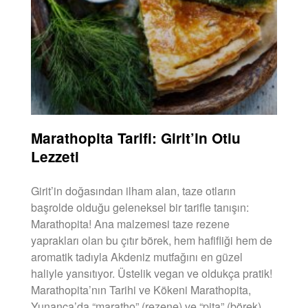
Marathopita Tarifi: Girit’in Otlu
Lezzeti
Girit’in doğasından ilham alan, taze otların
başrolde olduğu geleneksel bir tarifle tanışın:
Marathopita! Ana malzemesi taze rezene
yaprakları olan bu çıtır börek, hem hafifliği hem de
aromatik tadıyla Akdeniz mutfağını en güzel
haliyle yansıtıyor. Üstelik vegan ve oldukça pratik!
Marathopita’nın Tarihi ve Kökeni Marathopita,
Yunanca’da “maratho” (rezene) ve “pita” (börek)