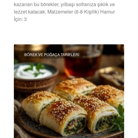
kazanan bu börekler, yılbaşı sofranıza şıklık ve
lezzet katacak. Malzemeler (6-8 Kişilik) Hamur
İçin: 3
DEVAMINI OKU »
BÖREK VE POĞAÇA TARIFLERI