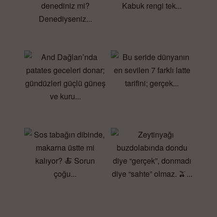
ve filtreleme seçenekleri ile alkol türüne, mevsime
veya malzemeye göre tarifleri kolayca filtreleyin. Her
tarif, basit adımlar ve iştah açıcı görsellerle sizi
bekliyor, böylece hazırlık süreciniz keyifli ve stressiz
hale geliyor.
Profesyonel Dokunuşlar
Kokteyl yapımını sanata dönüştürmek isteyenler için
uzman püf noktaları burada! Gurme Rehberi
sayesinde kokteyllerinizi bir üst seviyeye taşıyın.
Misafirlerinizi etkileyin veya romantik bir akşam
yemeği hazırlayın – ev yapımı kokteyller hiç bu kadar
kolay olmamıştı. Profesyonel ipuçları ve tekniklerle
kokteyl hazırlarken her defasında mükemmel
sonuçlar elde edin.