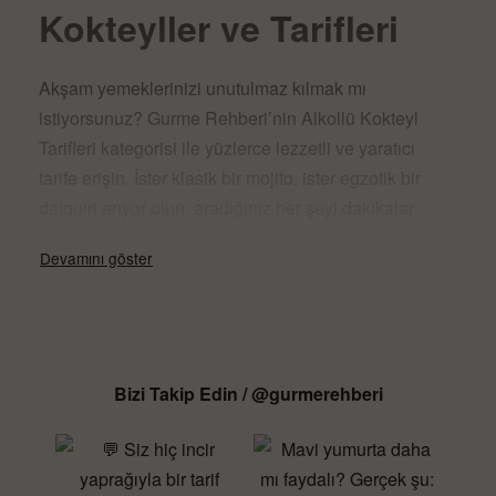
Kokteyller ve Tarifleri
Akşam yemeklerinizi unutulmaz kılmak mı
istiyorsunuz? Gurme Rehberi’nin Alkollü Kokteyl
Tarifleri kategorisi ile yüzlerce lezzetli ve yaratıcı
tarife erişin. İster klasik bir mojito, ister egzotik bir
daiquiri arıyor olun, aradığınız her şeyi dakikalar
içinde hazırlayın. İşte kokteyl dünyasında keşfe
çıkmanın yolları!
Kolay Arama, Kusursuz
Tarifler
Bizi Takip Edin / @gurmerehberi
Gurme Rehberi’nde aradığınız kokteyl tarifini
saniyeler içinde bulun! Kullanıcı dostu arama çubuğu