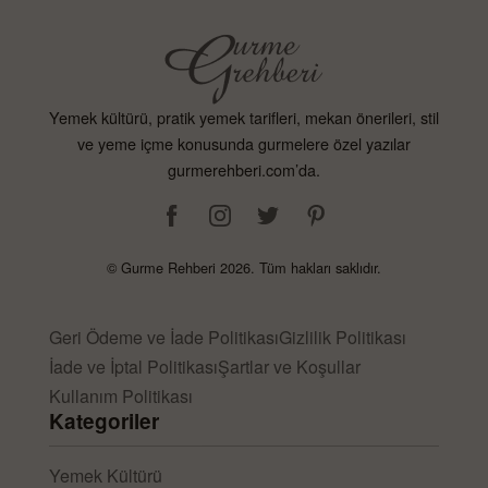
Gurme Rehberi’nde
Daha Fazlası Var
Yemek kültürü, pratik yemek tarifleri, mekan önerileri, stil
Gurme Rehberi sadece tariflerden ibaret değil. Diğer
ve yeme içme konusunda gurmelere özel yazılar
kullanıcıların yorumlarını okuyun, tarifler hakkında
gurmerehberi.com’da.
fikirlerinizi paylaşın. Özel günler için özel tarifler
keşfedin ve sevdiklerinizi şımartın. Topluluğun bir
parçası olun ve kendi deneyimlerinizi paylaşarak
© Gurme Rehberi 2026. Tüm hakları saklıdır.
başkalarına ilham verin.
Gurme Rehberi ile
Geri Ödeme ve İade Politikası
Gizlilik Politikası
İade ve İptal Politikası
Şartlar ve Koşullar
Kokteyl Dünyasını
Kullanım Politikası
Kategoriler
Keşfedin
Yemek Kültürü