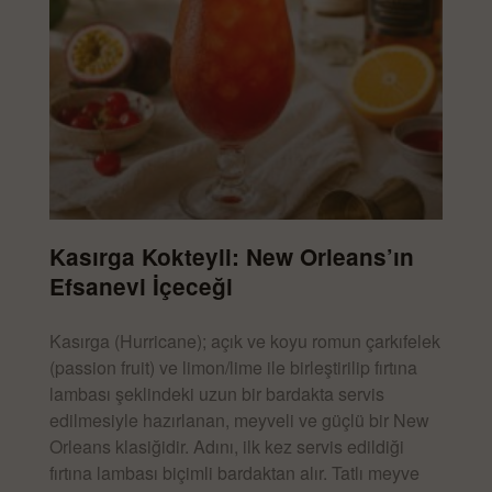
Kasırga Kokteyli: New Orleans’ın
Efsanevi İçeceği
Kasırga (Hurricane); açık ve koyu romun çarkıfelek
(passion fruit) ve limon/lime ile birleştirilip fırtına
lambası şeklindeki uzun bir bardakta servis
edilmesiyle hazırlanan, meyveli ve güçlü bir New
Orleans klasiğidir. Adını, ilk kez servis edildiği
fırtına lambası biçimli bardaktan alır. Tatlı meyve