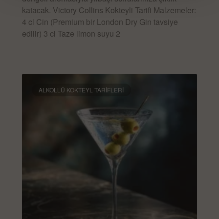
katacak. Victory Collins Kokteyli Tarifi Malzemeler:
4 cl Cin (Premium bir London Dry Gin tavsiye
edilir) 3 cl Taze limon suyu 2
DEVAMINI OKU »
ALKOLLÜ KOKTEYL TARIFLERI