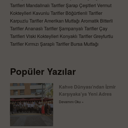
Tarifleri
Mandalinalı Tarifler
Şarap Çeşitleri
Vermut
Kokteylleri
Kavunlu Tarifler
Böğürtlenli Tarifler
Karpuzlu Tarifler
Amerikan Mutfağı
Aromatik Bitterli
Tarifler
Ananaslı Tarifler
Şampanyalı Tarifler
Çay
Tarifleri
Viski Kokteylleri
Konyaklı Tarifler
Greyfurtlu
Tarifler
Kırmızı Şaraplı Tarifler
Bursa Mutfağı
Popüler Yazılar
Kahve Dünyası’ndan İzmir
Karşıyaka’ya Yeni Adres
Devamını Oku »