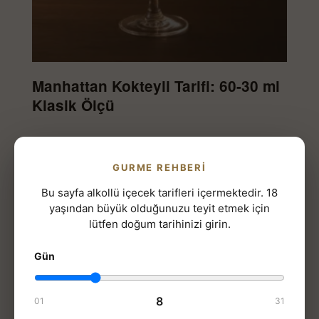
Manhattan Kokteyli Tarifi: 60-30 ml
Klasik Ölçü
Karıştırma tekniği, vermut tazeliği, viski seçimi,
klasik varyasyonlar ve Old Fashioned
GURME REHBERI
karşılaştırması.
Bu sayfa alkollü içecek tarifleri içermektedir. 18
yaşından büyük olduğunuzu teyit etmek için
DEVAMINI OKU »
lütfen doğum tarihinizi girin.
Gün
ALKOLLÜ KOKTEYL TARIFLERI
8
01
31