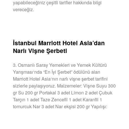
yapabileceğiniz çeşitli tarifler hakkında bilgi
vereceğiz.
DEVAMINI OKU »
İstanbul Marriott Hotel Asia’dan
Narlı Vişne Şerbeti
3. Osmanlı Saray Yemekleri ve Yemek Kültürü
Yarışması‘nda “En İyi Şerbet” ödülünü alan
Marriott Hotel Asia‘nın narlı vişne şerbet tarifini
sizlerle paylaşıyoruz. Malzemeler: Vişne Suyu 300
gr Su 200 gr Portakal 3 adet Limon 2 adet Çubuk
Tarçın 1 adet Taze Zencefil 1 adet Karanfil 1
tomurcuk Nar 3 adet Nar ekşisi 200 gr Yapılışı:
DEVAMINI OKU »