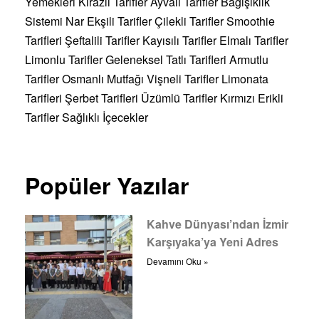
Yemekleri
Kirazlı Tarifler
Ayvalı Tarifler
Bağışıklık
Sistemi
Nar Ekşili Tarifler
Çilekli Tarifler
Smoothie
Tarifleri
Şeftalili Tarifler
Kayısılı Tarifler
Elmalı Tarifler
Limonlu Tarifler
Geleneksel Tatlı Tarifleri
Armutlu
Tarifler
Osmanlı Mutfağı
Vişneli Tarifler
Limonata
Tarifleri
Şerbet Tarifleri
Üzümlü Tarifler
Kırmızı Erikli
Tarifler
Sağlıklı İçecekler
Popüler Yazılar
Kahve Dünyası’ndan İzmir
Karşıyaka’ya Yeni Adres
Devamını Oku »