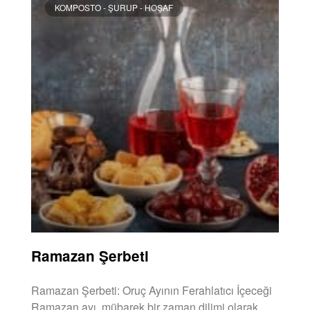
KOMPOSTO - ŞURUP - HOŞAF
Ramazan Şerbeti
Ramazan Şerbeti: Oruç Ayının Ferahlatıcı İçeceği
Ramazan ayı, mübarek bir zaman dilimi olarak,