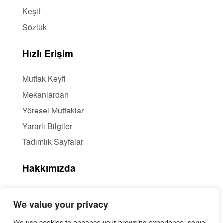
Keşif
Sözlük
Hızlı Erişim
Mutfak Keyfi
Mekanlardan
Yöresel Mutfaklar
Yararlı Bilgiler
Tadımlık Sayfalar
Hakkımızda
Hakkımızda
We value your privacy
Haber Bülteni / RSS
We use cookies to enhance your browsing experience, serve