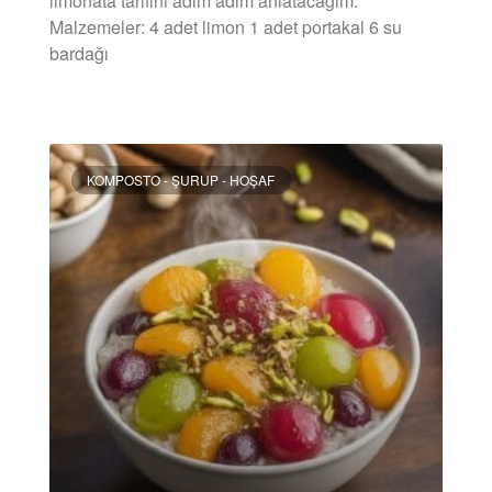
limonata tarifini adım adım anlatacağım.
Malzemeler: 4 adet limon 1 adet portakal 6 su
bardağı
DEVAMINI OKU »
KOMPOSTO - ŞURUP - HOŞAF