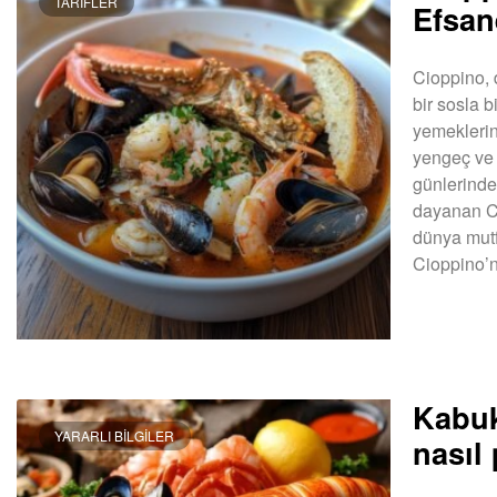
TARIFLER
Efsan
Cioppino, 
bir sosla b
yemeklerind
yengeç ve 
günlerinde 
dayanan Ci
dünya mutf
Cioppino’
DEVAMINI OK
Kabuk
YARARLI BILGILER
nasıl 