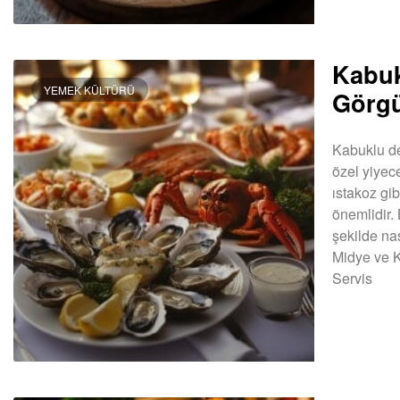
Kabuk
YEMEK KÜLTÜRÜ
Görgü
Kabuklu de
özel yiyec
ıstakoz gi
önemlidir.
şekilde nas
Midye ve K
Servis
DEVAMINI OK