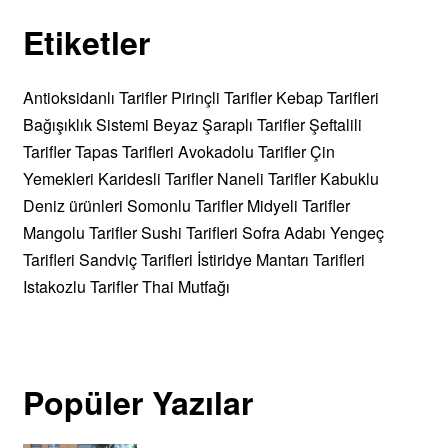
Etiketler
Antioksidanlı Tarifler
Pirinçli Tarifler
Kebap Tarifleri
Bağışıklık Sistemi
Beyaz Şaraplı Tarifler
Şeftalili
Tarifler
Tapas Tarifleri
Avokadolu Tarifler
Çin
Yemekleri
Karidesli Tarifler
Naneli Tarifler
Kabuklu
Deniz ürünleri
Somonlu Tarifler
Midyeli Tarifler
Mangolu Tarifler
Sushi Tarifleri
Sofra Adabı
Yengeç
Tarifleri
Sandviç Tarifleri
İstiridye Mantarı Tarifleri
Istakozlu Tarifler
Thai Mutfağı
Popüler Yazılar