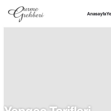
Anasayfa
Ye
Yengeç Tarifleri