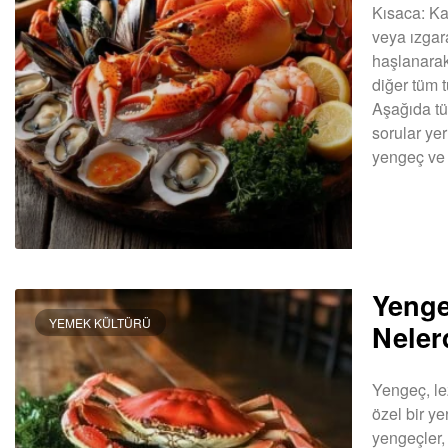
Kısaca: Ka
veya ızgar
haşlanarak y
diğer tüm t
Aşağıda tü
sorular yer
yengeç ve
DEVAMINI OK
Yenge
YEMEK KÜLTÜRÜ
Neler
Yengeç, le
özel bir ye
yengeçler, 