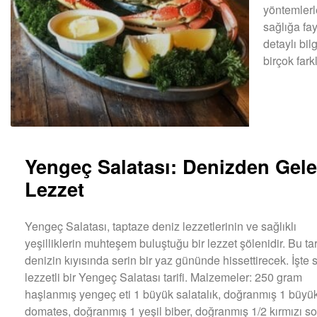
yöntemlerle
sağlığa fa
detaylı bi
birçok farkl
DEVAMINI OK
Yengeç Salatası: Denizden Gel
Lezzet
Yengeç Salatası, taptaze deniz lezzetlerinin ve sağlıklı
yeşilliklerin muhteşem buluştuğu bir lezzet şölenidir. Bu tari
denizin kıyısında serin bir yaz gününde hissettirecek. İşte 
lezzetli bir Yengeç Salatası tarifi. Malzemeler: 250 gram
haşlanmış yengeç eti 1 büyük salatalık, doğranmış 1 büyü
domates, doğranmış 1 yeşil biber, doğranmış 1/2 kırmızı s