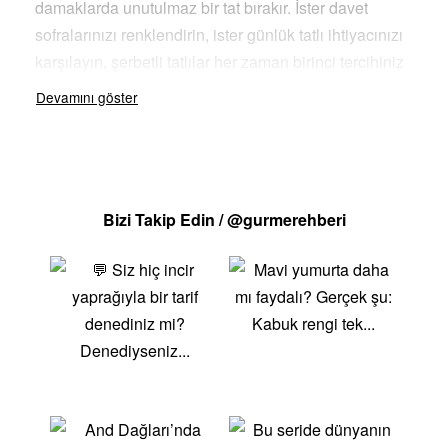
damaklarda unutulmaz bir tat bırakır. İster davet
sofralarınızı renklendirin, ister günlük tatlı ihtiyacınızı
karşılayın, şerbetli tatlılar her zaman birinci tercihiniz
olacak. Şöbiyet, baklava, revani gibi geleneksel
lezzetlerin yanı sıra, farklı meyve çeşitleriyle
hazırlanan tatlılar da bu kategoride yer alır. Şerbetli
tatlı tarifleriyle hem mutfağınıza yeni bir soluk getirin
hem de sevdiklerinize unutulmaz lezzetler sunun.
Bizi Takip Edin / @gurmerehberi
Ayrıca, pratik tarifler ve püf noktalarıyla tatlı yapımını
kolaylaştıran önerileri keşfedin. Şerbetli tatlılarla tatlı
tutkunlarının kalbini fethedin! Afiyet olsun!