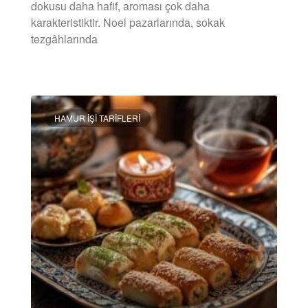
dokusu daha hafif, aroması çok daha
karakteristiktir. Noel pazarlarında, sokak
tezgâhlarında
DEVAMINI OKU »
HAMUR İŞI TARIFLERI