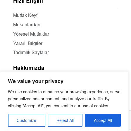
Hızlı Erişim
Mutfak Keyfi
Mekanlardan
Yöresel Mutfaklar
Yararlı Bilgiler
Tadımlık Sayfalar
Hakkımızda
We value your privacy
Hakkımızda
Haber Bülteni / RSS
We use cookies to enhance your browsing experience, serve
personalized ads or content, and analyze our traffic. By
İçerik Ortaklığı
clicking "Accept All", you consent to our use of cookies.
Mekan Tanıtımı
İletişim
Customize
Reject All
Accept All