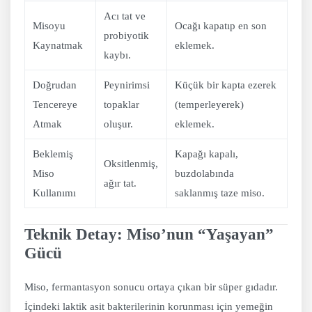
Acı tat ve
Misoyu
Ocağı kapatıp en son
probiyotik
Kaynatmak
eklemek.
kaybı.
Doğrudan
Peynirimsi
Küçük bir kapta ezerek
Tencereye
topaklar
(temperleyerek)
Atmak
oluşur.
eklemek.
Beklemiş
Kapağı kapalı,
Oksitlenmiş,
Miso
buzdolabında
ağır tat.
Kullanımı
saklanmış taze miso.
Teknik Detay: Miso’nun “Yaşayan”
Gücü
Miso, fermantasyon sonucu ortaya çıkan bir süper gıdadır.
İçindeki laktik asit bakterilerinin korunması için yemeğin