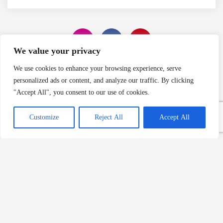
We value your privacy
We use cookies to enhance your browsing experience, serve
Editörün Seçimi
personalized ads or content, and analyze our traffic. By clicking
"Accept All", you consent to our use of cookies.
Japon Napoliten (Naporitan)
Tarifi: Yokohama’da Doğan
Customize
Reject All
Accept All
Ketçaplı Spagetti
Devamını Oku »
Pisang Goreng: Endonezya’nın
Sevilen Sokak Lezzeti
Devamını Oku »