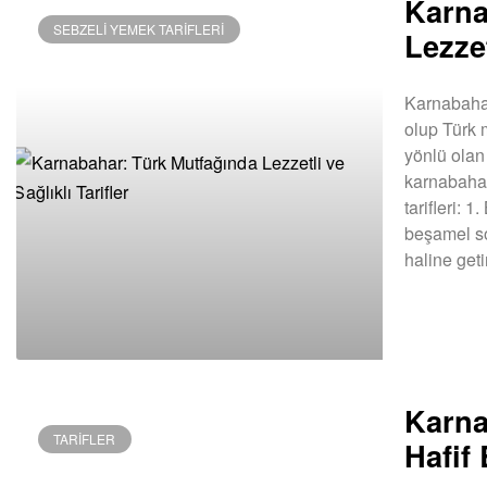
Karna
SEBZELI YEMEK TARIFLERI
Lezzet
Karnabahar,
olup Türk 
yönlü olan 
karnabahar
tarifleri:
beşamel so
haline getir
DEVAMINI OK
Karna
TARIFLER
Hafif 