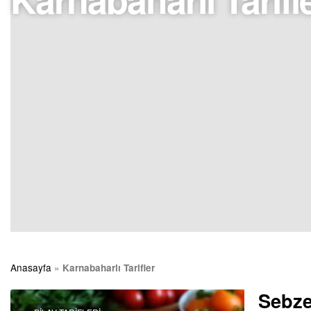
Anasayfa
»
Karnabaharlı Tarifler
Sebzel