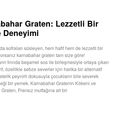
bahar Graten: Lezzetli Bir
 Deneyimi
da sofraları süsleyen, hem hafif hem de lezzetli bir
orsanız karnabahar graten tam size göre!
ın fırında beşamel sos ile birleşmesiyle ortaya çıkan
rif, özellikle sebze severler için harika bir alternatif
stelik peynirli dokusuyla çocukların bile severek
ceği bir yemek. Karnabahar Gratenin Kökeni ve
 Graten, Fransız mutfağına ait bir
U »