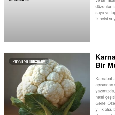
ve tarımsa
düzenlemiş
suya ve to
ikincisi s
DEVAMINI OK
Karna
MEYVE VE SEBZELER
Bir M
Karnabahar
açısından 
yazımızda,
nasıl çeşi
Genel Özell
yıllık otsu