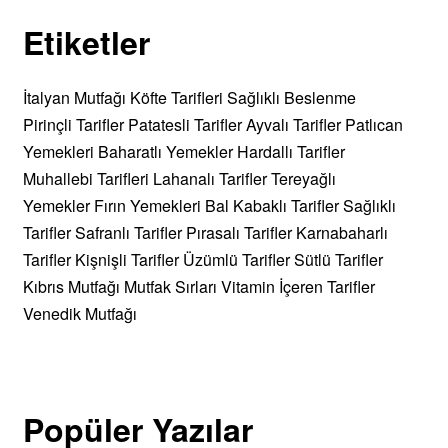
Etiketler
İtalyan Mutfağı
Köfte Tarifleri
Sağlıklı Beslenme
Pirinçli Tarifler
Patatesli Tarifler
Ayvalı Tarifler
Patlıcan
Yemekleri
Baharatlı Yemekler
Hardallı Tarifler
Muhallebi Tarifleri
Lahanalı Tarifler
Tereyağlı
Yemekler
Fırın Yemekleri
Bal Kabaklı Tarifler
Sağlıklı
Tarifler
Safranlı Tarifler
Pırasalı Tarifler
Karnabaharlı
Tarifler
Kişnişli Tarifler
Üzümlü Tarifler
Sütlü Tarifler
Kıbrıs Mutfağı
Mutfak Sırları
Vitamin İçeren Tarifler
Venedik Mutfağı
Popüler Yazılar