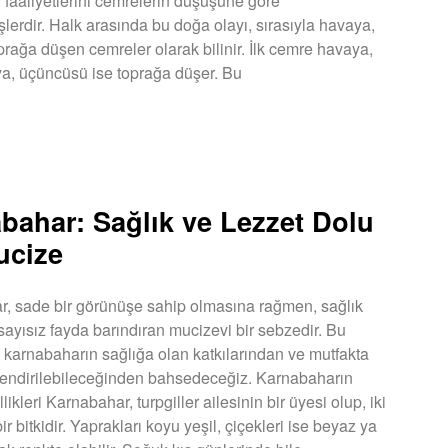
l faaliyetlerini cemrelerin düşüşüne göre
lerdir. Halk arasında bu doğa olayı, sırasıyla havaya,
prağa düşen cemreler olarak bilinir. İlk cemre havaya,
uya, üçüncüsü ise toprağa düşer. Bu
U »
bahar: Sağlık ve Lezzet Dolu
ucize
, sade bir görünüşe sahip olmasına rağmen, sağlık
sayısız fayda barındıran mucizevi bir sebzedir. Bu
 karnabaharın sağlığa olan katkılarından ve mutfakta
tlendirilebileceğinden bahsedeceğiz. Karnabaharın
ikleri Karnabahar, turpgiller ailesinin bir üyesi olup, iki
 bir bitkidir. Yaprakları koyu yeşil, çiçekleri ise beyaz ya