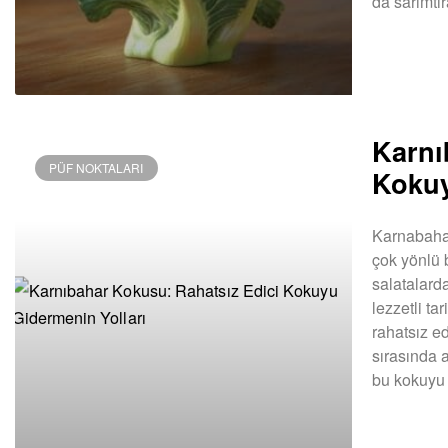
da sarımtır
DEVAMINI OK
Karnı
PÜF NOKTALARI
Kokuy
Karnabahar
çok yönlü b
salatalard
lezzetli ta
rahatsız e
sırasında 
bu kokuyu
DEVAMINI OK