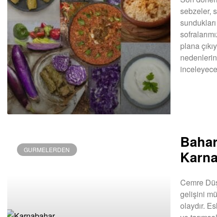
sebzeler, 
sundukları
sofralarımı
plana çıkı
nedenlerini
inceleyece
DEVAMINI OK
Bahar
GURMELERDEN
Karna
Cemre Düşm
gelişini m
olaydır. E