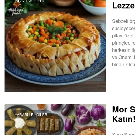
PILAV TARIFLERI
Lezze
Sebzeli örg
süsleyecek 
pilav, özel
pirinçler,
herkesin i
ve Önemi P
biridir. O
DEVAMINI OK
Mor S
YARARLI BILGILER
Katın
Son dönemi