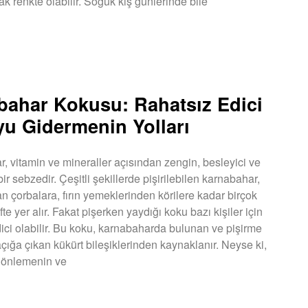
ak renkte olabilir. Soğuk kış günlerinde bile
U »
bahar Kokusu: Rahatsız Edici
u Gidermenin Yolları
, vitamin ve mineraller açısından zengin, besleyici ve
ir sebzedir. Çeşitli şekillerde pişirilebilen karnabahar,
an çorbalara, fırın yemeklerinden körilere kadar birçok
rifte yer alır. Fakat pişerken yaydığı koku bazı kişiler için
dici olabilir. Bu koku, karnabaharda bulunan ve pişirme
açığa çıkan kükürt bileşiklerinden kaynaklanır. Neyse ki,
 önlemenin ve
U »