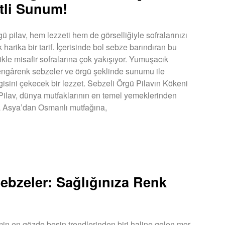
tli Sunum!
ü pilav, hem lezzeti hem de görselliğiyle sofralarınızı
harika bir tarif. İçerisinde bol sebze barındıran bu
likle misafir sofralarına çok yakışıyor. Yumuşacık
 rengârenk sebzeler ve örgü şeklinde sunumu ile
lgisini çekecek bir lezzet. Sebzeli Örgü Pilavın Kökeni
ilav, dünya mutfaklarının en temel yemeklerinden
rta Asya’dan Osmanlı mutfağına,
U »
ebzeler: Sağlığınıza Renk
!
n en gözde besin trendlerinden biri haline gelen mor