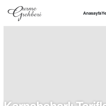
Anasayfa
Ye
Karnabaharlı Tarifl