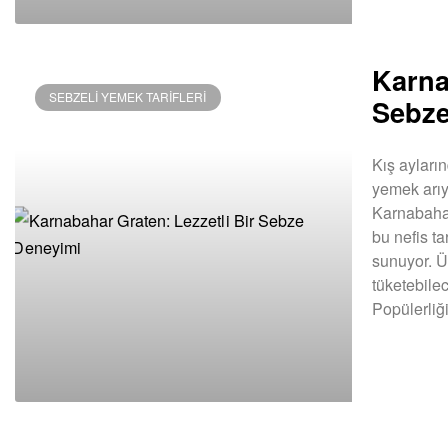
Karna
SEBZELI YEMEK TARIFLERI
Sebze
Kış ayların
yemek arıy
Karnabahar
bu nefis ta
sunuyor. Ü
tüketebile
Popülerliği
DEVAMINI OK