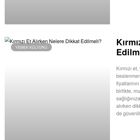
Kırmı
YEMEK KÜLTÜRÜ
Edilm
Kırmızı et,
beslenmeni
fiyatlarını
birlikte, m
sağlığınıza
alırken di
de güvenl
DEVAMINI OK