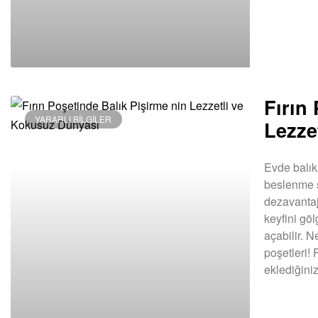
Fırın
YARARLI BILGILER
Lezze
Evde balık 
beslenme s
dezavantaj
keyfini gö
açabilir. 
poşetleri! 
eklediğin
DEVAMINI OK