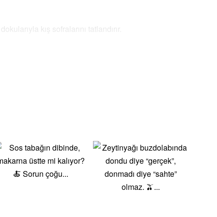
kularıyla kış sofralarını tatlandırır.
 sevdiklerinizi besleyici ve sıcak kış yemekleriyle şımartın.