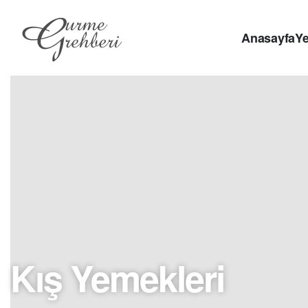
Anasayfa
Ye
Kış Yemekleri