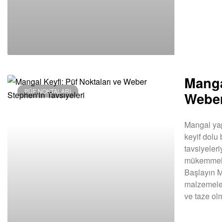
Manga
PÜF NOKTALARI
Weber
Mangal yap
keyif dolu
tavsiyeleri
mükemmel p
Başlayın M
malzemeler
ve taze ol
DEVAMINI OK