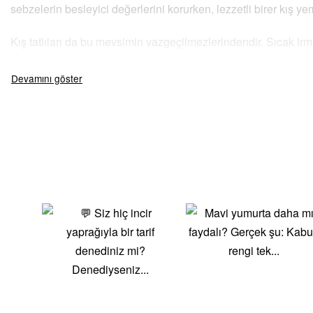
sebzelerin besleyici değerlerini korurken, lezzetli birer kış yem
Kış tatlıları da bu mevsimin vazgeçilmezlerindendir. Sıcak irmik 
Neden Kış Yemekleri?
Isıtıcı ve Besleyici: Kış yemekleri, vücudu soğuktan koruyan ve
Doyurucu ve Enerji Verici: Kışın ihtiyaç duyulan enerjiyi sa
Çeşitli Sebzeler ve Baklagiller: Kış sebzeleri ve baklagillerle
Geleneksel Tatlar: Kış yemekleri, genellikle geleneksel tarifle
Kendi Kış Lezzetlerinizi Yaratın!
Kışın soğuğuna karşı sizi koruyacak, sağlıklı ve lezzetli tarifl
Afiyet olsun