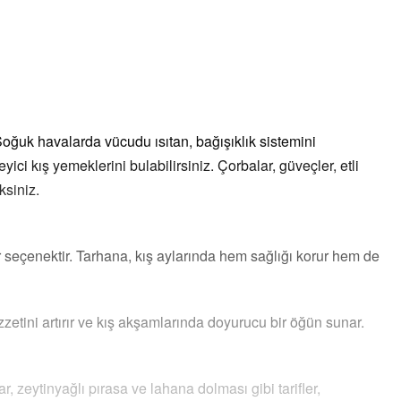
Soğuk havalarda vücudu ısıtan, bağışıklık sistemini
ici kış yemeklerini bulabilirsiniz. Çorbalar, güveçler, etli
ksiniz.
ir seçenektir. Tarhana, kış aylarında hem sağlığı korur hem de
zzetini artırır ve kış akşamlarında doyurucu bir öğün sunar.
, zeytinyağlı pırasa ve lahana dolması gibi tarifler,