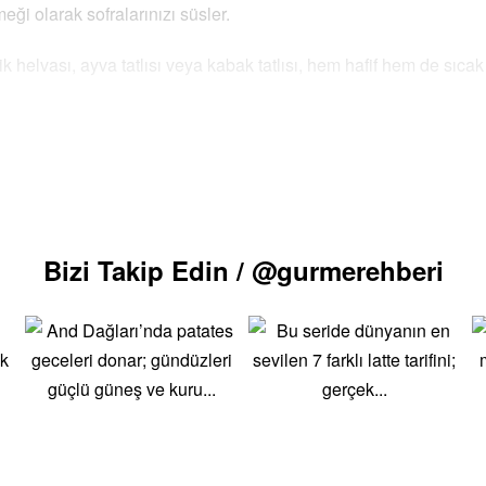
eği olarak sofralarınızı süsler.
helvası, ayva tatlısı veya kabak tatlısı, hem hafif hem de sıcak do
 bağışıklığı güçlendiren besinlerle hazırlanır.
ğlayan, doyurucu yemeklerle zengin bir beslenme sunar.
 hazırlanan yemekler, hem sağlıklı hem de lezzetlidir.
rle hazırlanarak, soğuk günlerde nostaljik bir lezzet sunar.
Bizi Takip Edin / @gurmerehberi
eri keşfedin. Bu sayfada yer alan tariflerle, hem kendinizi hem de