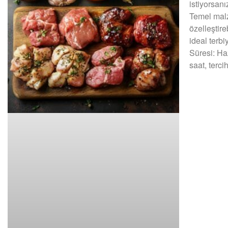
istiyorsan
Temel malz
özelleştireb
ideal terbi
Süresi: Haz
saat, terc
DEVAMINI OK