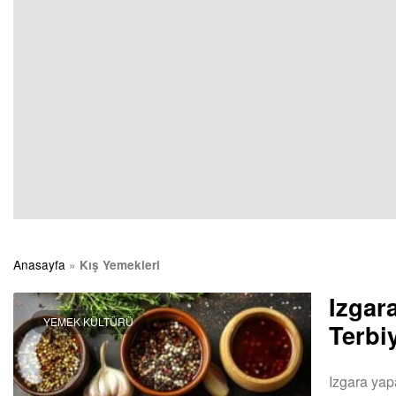
Anasayfa
»
Kış Yemekleri
Izgara
YEMEK KÜLTÜRÜ
Terbi
Izgara yap