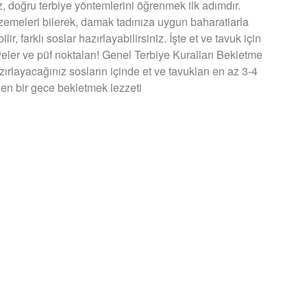
ız, doğru terbiye yöntemlerini öğrenmek ilk adımdır.
emeleri bilerek, damak tadınıza uygun baharatlarla
ilir, farklı soslar hazırlayabilirsiniz. İşte et ve tavuk için
yeler ve püf noktaları! Genel Terbiye Kuralları Bekletme
ırlayacağınız sosların içinde et ve tavukları en az 3-4
ihen bir gece bekletmek lezzeti
U »