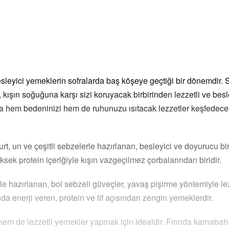
sleyici yemeklerin sofralarda baş köşeye geçtiği bir dönemdir. 
kışın soğuğuna karşı sizi koruyacak birbirinden lezzetli ve besley
arında hem bedeninizi hem de ruhunuzu ısıtacak lezzetler keşfedece
rt, un ve çeşitli sebzelerle hazırlanan, besleyici ve doyurucu b
üksek protein içeriğiyle kışın vazgeçilmez çorbalarından biridir.
 ile hazırlanan, bol sebzeli güveçler, yavaş pişirme yöntemiyle le
uda enerji veren, protein ve lif açısından zengin yemeklerdir.
hem de lezzetli yemekler yapmak için idealdir. Fırında karnabahar