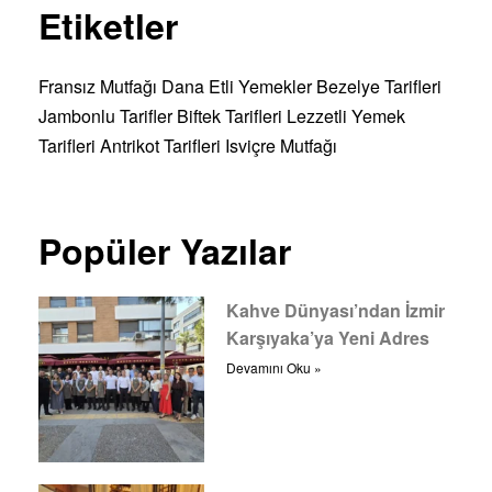
Etiketler
Fransız Mutfağı
Dana Etli Yemekler
Bezelye Tarifleri
Jambonlu Tarifler
Biftek Tarifleri
Lezzetli Yemek
Tarifleri
Antrikot Tarifleri
Isviçre Mutfağı
Popüler Yazılar
Kahve Dünyası’ndan İzmir
Karşıyaka’ya Yeni Adres
Devamını Oku »