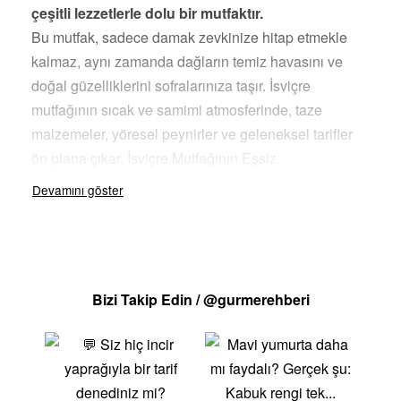
çeşitli lezzetlerle dolu bir mutfaktır.
Bu mutfak, sadece damak zevkinize hitap etmekle
kalmaz, aynı zamanda dağların temiz havasını ve
doğal güzelliklerini sofralarınıza taşır. İsviçre
mutfağının sıcak ve samimi atmosferinde, taze
malzemeler, yöresel peynirler ve geleneksel tarifler
ön plana çıkar. İsviçre Mutfağının Eşsiz
Lezzetleriİsviçre mutfağında keşfetmeniz gereken
bazı özel tatlar: Fondüİsviçre’nin en bilinen
lezzetlerinden biri olan fondü, çeşitli peynirlerin
eritilerek ekmek parçalarıyla yendiği bir yemektir.
Özellikle soğuk kış günlerinde arkadaş ve aile
Bizi Takip Edin / @gurmerehberi
buluşmalarının vazgeçilmezidir. RöstiRendelenmiş
patatesin kızartılarak yapılan bu yemek, genellikle
kahvaltıda tüketilir ancak ana yemeklerin yanında da
servis edilir. Hem basit hem de lezzetli bir İsviçre
klasiğidir. RacletteErimiş raclette peyniri, haşlanmış