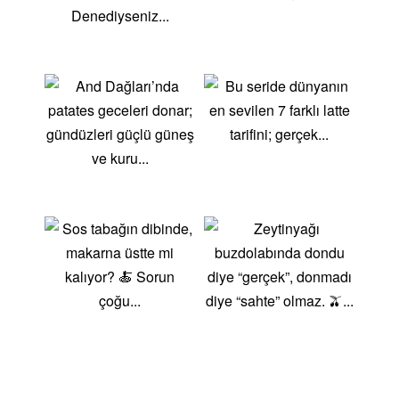
patates, kornişon turşusu ve soğan ile servis edilir.
İsviçre’nin dağ köylerinden gelen bu lezzet, özellikle
kış aylarında tercih edilir. Zürih Usulü Dil (Zürcher
Geschnetzeltes)Kremalı mantar sosunda pişirilmiş
ince dilimlenmiş dana eti, genellikle rösti ile birlikte
servis edilir. Zürih mutfağının en bilinen ana
yemeklerinden biridir. Tobleroneİsviçre’nin dünyaca
ünlü çikolatası olan Toblerone, bal ve bademli nugat
ile yapılan, üçgen şeklindeki çikolatasıyla bilinir. Hem
çocukların hem de yetişkinlerin favori tatlılarından
biridir. İsviçre Mutfağının Sağlık Faydalarıİsviçre
mutfağı, taze ve doğal malzemeler kullanarak
besleyici ve dengeli bir beslenme sağlar. Özellikle
peynir ve süt ürünleri, kalsiyum ve protein kaynağı
olarak öne çıkar. Patates ve sebzeler, lif ve vitamin
açısından zengindir. Dağ köylerinde üretilen doğal