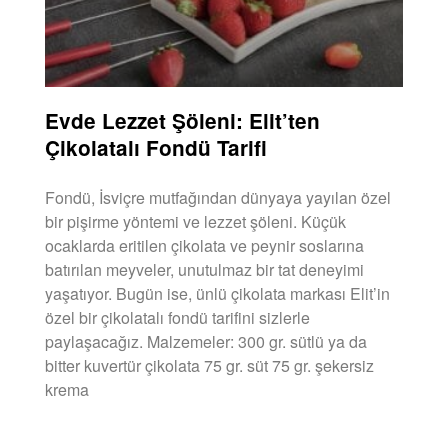
Evde Lezzet Şöleni: Elit’ten
Çikolatalı Fondü Tarifi
Fondü, İsviçre mutfağından dünyaya yayılan özel
bir pişirme yöntemi ve lezzet şöleni. Küçük
ocaklarda eritilen çikolata ve peynir soslarına
batırılan meyveler, unutulmaz bir tat deneyimi
yaşatıyor. Bugün ise, ünlü çikolata markası Elit’in
özel bir çikolatalı fondü tarifini sizlerle
paylaşacağız. Malzemeler: 300 gr. sütlü ya da
bitter kuvertür çikolata 75 gr. süt 75 gr. şekersiz
krema
DEVAMINI OKU »