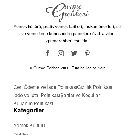
ürünler, sağlıklı ve katkısız beslenmeyi destekler.
Tariflerimizi KeşfedinSayfamızda sunduğumuz İsviçre
mutfağı tarifleriyle, bu zengin ve çeşitli tatları
Yemek kültürü, pratik yemek tarifleri, mekan önerileri, stil
mutfağınıza taşıyabilirsiniz. Her tarif, İsviçre’nin
ve yeme içme konusunda gurmelere özel yazılar
geleneksel tatlarını ve pişirme yöntemlerini yansıtır.
gurmerehberi.com’da.
İsviçre mutfağının bu özel lezzetlerini keşfetmek ve
sofralarınızı şenlendirmek için tariflerimizi deneyin.
Afiyet olsun!
© Gurme Rehberi 2026. Tüm hakları saklıdır.
Geri Ödeme ve İade Politikası
Gizlilik Politikası
İade ve İptal Politikası
Şartlar ve Koşullar
Kullanım Politikası
Kategoriler
Yemek Kültürü
Tarifler