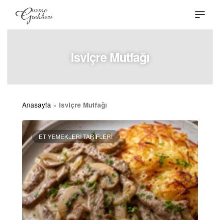
Isviçre Mutfağı
Anasayfa
»
Isviçre Mutfağı
ET YEMEKLERI TARIFLERI