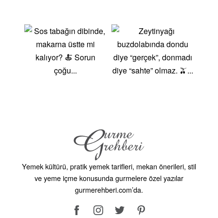
Bu meyveler, tatlılardan reçellere kadar birçok farklı
tarifte kullanılabilir. Yüksek vitamin ve mineral
içerikleriyle dikkat çekerler.Yaratıcılığınızı
Konuşturun! !Yaz meyveleri, mutfakta yaratıcı
olmanıza olanak tanır. Meyve salatalarından
smoothielere, tatlılardan reçellere kadar geniş bir tarif
yelpazesi sunar. Ayrıca, yaz meyvelerini kullanarak
ferahlatıcı içecekler ve sağlıklı atıştırmalıklar
hazırlayabilirsiniz. Afiyet olsun! Yaz meyveleriyle ilgili
daha fazla bilgi ve lezzetli tarifler için sayfamızı
ziyaret edebilir, bu yazın tadını çıkarabilirsiniz
Yemek kültürü, pratik yemek tarifleri, mekan önerileri, stil
ve yeme içme konusunda gurmelere özel yazılar
gurmerehberi.com’da.