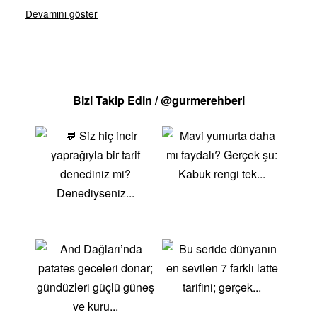
edicidir.Besleyicilik: Vitaminler, mineraller ve
antioksidanlar bakımından zengindir, bu da sağlıklı
bir beslenme için idealdir.Çeşitlilik: Çeşitli tatlar ve
dokular sunar; tatlıdan ekşiye, sertten yumuşağa
geniş bir yelpazede seçenekler sunar.Serinletici:
Bizi Takip Edin / @gurmerehberi
Yazın sıcağında ferahlatıcı bir etki sağlar ve su
ihtiyacınızı karşılar.Popüler Yaz MeyveleriKarpuz: Bol
su içeren bu meyve, yazın serinletici bir seçeneğidir.
Tatlı ve ferahlatıcı yapısıyla mükemmel bir yaz
atıştırmalığıdır.Şeftali: Sulu ve tatlı şeftaliler, yazın en
sevilen meyvelerindendir. Hem çiğ olarak hem de
tatlılarda kullanımı yaygındır.Kiraz: Küçük ama lezzet
dolu kirazlar, yaz aylarının vazgeçilmez
meyvelerindendir. Tatlı ve ekşi tatlarıyla çok yönlü bir
şekilde kullanılabilirler.Böğürtlen: Yoğun aroma ve
hafif ekşi tatlarıyla böğürtlenler, hem tatlılarda hem de
salatalarda harika bir seçenek sunar.Şeftali ve Kayısı: