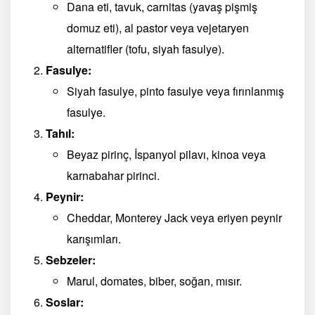
Dana eti, tavuk, carnitas (yavaş pişmiş
domuz eti), al pastor veya vejetaryen
alternatifler (tofu, siyah fasulye).
Fasulye:
Siyah fasulye, pinto fasulye veya fırınlanmış
fasulye.
Tahıl:
Beyaz pirinç, İspanyol pilavı, kinoa veya
karnabahar pirinci.
Peynir:
Cheddar, Monterey Jack veya eriyen peynir
karışımları.
Sebzeler:
Marul, domates, biber, soğan, mısır.
Soslar: