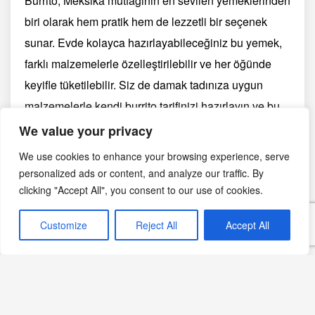
Burrito, Meksika mutfağının en sevilen yemeklerinden
biri olarak hem pratik hem de lezzetli bir seçenek
sunar. Evde kolayca hazırlayabileceğiniz bu yemek,
farklı malzemelerle özelleştirilebilir ve her öğünde
keyifle tüketilebilir. Siz de damak tadınıza uygun
malzemelerle kendi burrito tarifinizi hazırlayın ve bu
eşsiz lezzeti sevdiklerinizle paylaşın.
Afiyet olsun!
We value your privacy
😊
We use cookies to enhance your browsing experience, serve
personalized ads or content, and analyze our traffic. By
clicking "Accept All", you consent to our use of cookies.
Yazdır
PDF
eBook
🖨
📄
📱
Customize
Reject All
Accept All
Görsel notu: Bu sayfadaki fotoğraf yapay zekâ ile
oluşturulmuş temsili bir görseldir; belirli bir üreticinin,
bölgenin veya tarihsel anın belgesel fotoğrafı değildir.