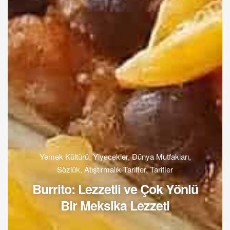
Yemek Kültürü
,
Yiyecekler
,
Dünya Mutfakları
,
Sözlük
,
Atıştırmalık Tarifler
,
Tarifler
Burrito: Lezzetli ve Çok Yönlü
Bir Meksika Lezzeti