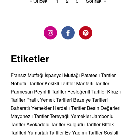
« Önceki
1
2
3
Sonraki »
Etiketler
Fransız Mutfağı
İspanyol Mutfağı
Patatesli Tarifler
Nohutlu Tarifler
Kekikli Tarifler
Mantarlı Tarifler
Parmesan Peynirli Tarifler
Fesleğenli Tarifler
Kirazlı
Tarifler
Pratik Yemek Tarifleri
Bezelye Tarifleri
Baharatlı Yemekler
Hardallı Tarifler
Besin Değerleri
Mayonezli Tarifler
Tereyağlı Yemekler
Jambonlu
Tarifler
Avokadolu Tarifler
Bulgurlu Tarifler
Biftek
Tarifleri
Yumurtalı Tarifler
Ev Yapımı Tarifler
Sosisli