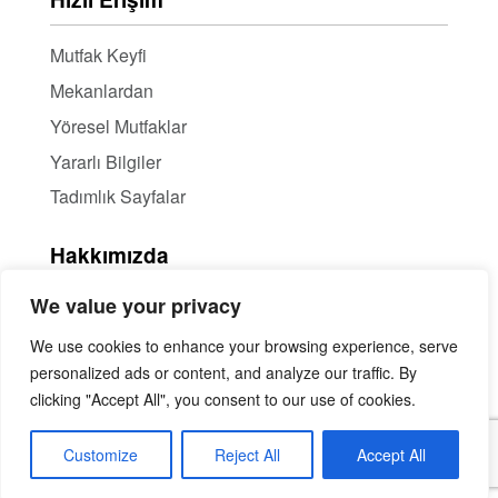
Mutfak Keyfi
Mekanlardan
Yöresel Mutfaklar
Yararlı Bilgiler
Tadımlık Sayfalar
Hakkımızda
We value your privacy
Hakkımızda
Haber Bülteni / RSS
We use cookies to enhance your browsing experience, serve
personalized ads or content, and analyze our traffic. By
İçerik Ortaklığı
clicking "Accept All", you consent to our use of cookies.
Mekan Tanıtımı
İletişim
Customize
Reject All
Accept All