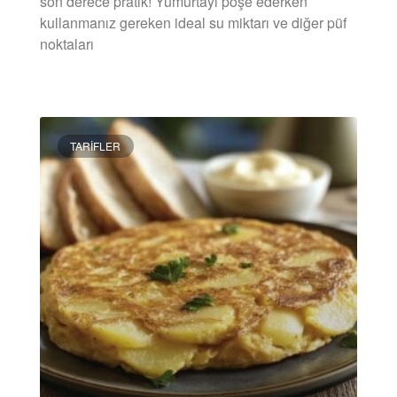
son derece pratik! Yumurtayı poşe ederken
kullanmanız gereken ideal su miktarı ve diğer püf
noktaları
DEVAMINI OKU »
TARIFLER