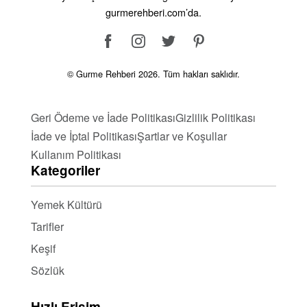
deneyin! Yumurtalı tarifler, hem pratik hem de sağlıklı
gurmerehberi.com’da.
seçenekler sunarak mutfak deneyiminizi
zenginleştirir. Sağlıklı ve lezzetli alternatifler için
yumurtayı tercih edin. Afiyet olsun!
© Gurme Rehberi 2026. Tüm hakları saklıdır.
Geri Ödeme ve İade Politikası
Gizlilik Politikası
İade ve İptal Politikası
Şartlar ve Koşullar
Kullanım Politikası
Kategoriler
Yemek Kültürü
Tarifler
Keşif
Sözlük
Hızlı Erişim