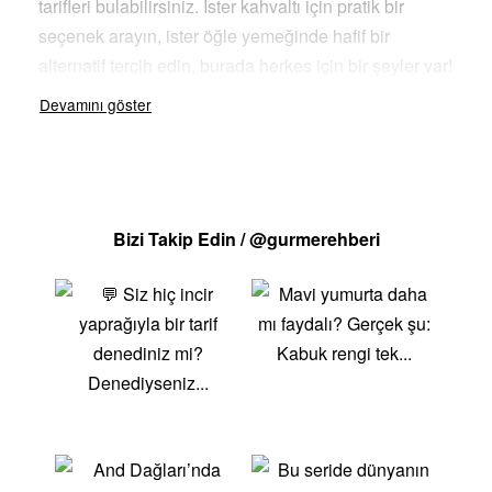
tarifleri bulabilirsiniz. İster kahvaltı için pratik bir
seçenek arayın, ister öğle yemeğinde hafif bir
alternatif tercih edin, burada herkes için bir şeyler var!
Yumurta, protein bakımından zengin olup, sağlıklı bir
diyetin temel taşlarından biridir. Yumurtalı tarifler
sayfamızda, yumurtanın farklı pişirme yöntemleri ve
kullanım alanlarına yönelik pratik öneriler sunuyoruz.
Bu tarifler, hem besleyici olmaları hem de lezzetli
Bizi Takip Edin / @gurmerehberi
sonuçlar vermeleri nedeniyle, günlük hayatınızda
sıkça tercih edebileceğiniz seçeneklerdir.Yumurtalı
KahvaltılarOmlet, menemen veya yumurtalı ekmek
gibi kahvaltılık tariflerle güne enerjik bir başlangıç
yapabilirsiniz. Yumurtanın doyurucu özelliği ve
protein deposu olması, kahvaltı sofralarınıza keyif
katıyor.Yumurtalı Ana YemeklerYumurtalı mantar
sote, peynirli omlet veya ıspanaklı yumurta gibi ana
yemek tarifleri ile hafif ve sağlıklı öğünler