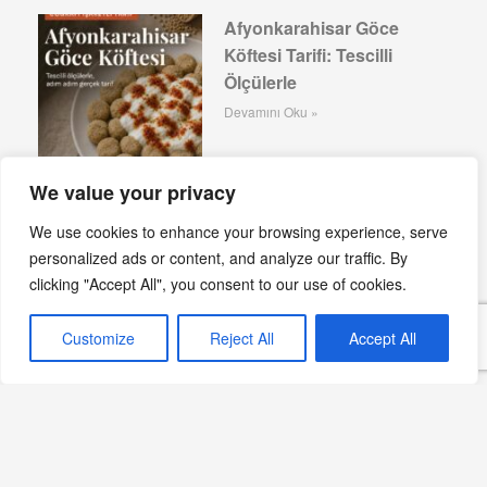
Afyonkarahisar Göce
Köftesi Tarifi: Tescilli
Ölçülerle
Devamını Oku »
We value your privacy
Çiğ Köfte: Güneydoğu’nun
We use cookies to enhance your browsing experience, serve
acılı lezzeti
personalized ads or content, and analyze our traffic. By
Devamını Oku »
clicking "Accept All", you consent to our use of cookies.
Customize
Reject All
Accept All
Yuvalama Köfte Tarifi:
Geleneksel Lezzetin En
İnce Hali
Devamını Oku »