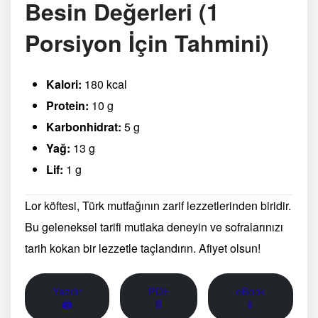
Besin Değerleri (1
Porsiyon İçin Tahmini)
Kalori:
180 kcal
Protein:
10 g
Karbonhidrat:
5 g
Yağ:
13 g
Lif:
1 g
Lor köftesi, Türk mutfağının zarif lezzetlerinden biridir.
Bu geleneksel tarifi mutlaka deneyin ve sofralarınızı
tarih kokan bir lezzetle taçlandırın. Afiyet olsun!
Yazdır
PDF
eBook
🖨
📄
📱