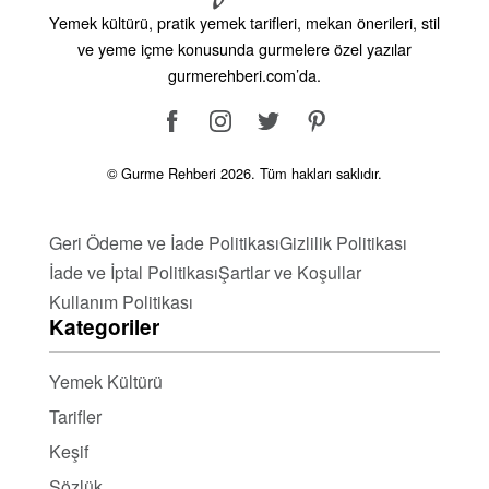
Yemek kültürü, pratik yemek tarifleri, mekan önerileri, stil
bakımından zengindir ve genel sağlığı destekler.
ve yeme içme konusunda gurmelere özel yazılar
Sebzeler ve taze otlar, vitamin ve mineral açısından
gurmerehberi.com’da.
zengindir ve sindirimi destekler. Ayrıca, İspanyol
mutfağının Akdeniz diyeti, uzun ömür ve sağlıklı
yaşam ile ilişkilendirilir. Tariflerimizi
KeşfedinSayfamızda sunduğumuz İspanyol mutfağı
© Gurme Rehberi 2026. Tüm hakları saklıdır.
tarifleriyle, bu zengin ve çeşitli tatları mutfağınıza
taşıyabilirsiniz. Her tarif, İspanya’nın geleneksel
Geri Ödeme ve İade Politikası
Gizlilik Politikası
tatlarını ve pişirme yöntemlerini yansıtır. İspanyol
İade ve İptal Politikası
Şartlar ve Koşullar
mutfağının bu özel lezzetlerini keşfetmek ve
Kullanım Politikası
sofralarınızı şenlendirmek için tariflerimizi deneyin.
Kategoriler
¡Buen provecho!
Yemek Kültürü
Tarifler
Keşif
Sözlük