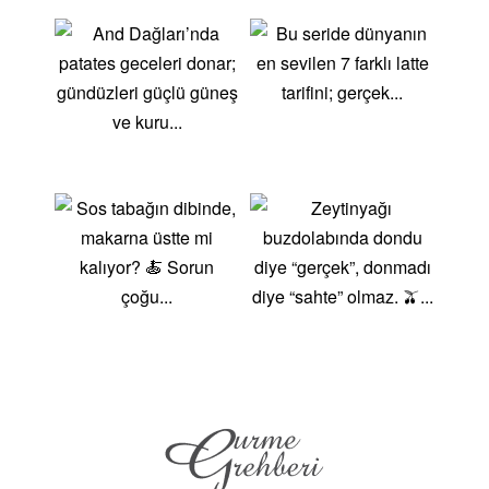
GazpachoSoğuk olarak servis edilen bu çorba, taze
domates, biber, salatalık, sarımsak ve zeytinyağı ile
yapılır. Özellikle sıcak yaz aylarında ferahlatıcı bir
seçenek olarak tercih edilir. Tortilla
EspañolaYumurta, patates ve soğanla yapılan bu
omlet, İspanyol kahvaltılarının ve tapas sofralarının
vazgeçilmezidir. Sıcak veya soğuk olarak servis
edilebilir ve genellikle ekmekle birlikte tüketilir.
ChurrosÇıtır çıtır kızartılmış hamur çubukları olan
churros, genellikle sıcak çikolata sosuna batırılarak
tüketilen bir tatlıdır. Sabah kahvaltısında veya günün
herhangi bir saatinde atıştırmalık olarak tercih edilir.
İspanyol Mutfağının Sağlık Faydalarıİspanyol mutfağı,
taze sebzeler, deniz ürünleri, zeytinyağı ve sağlıklı
malzemeler kullanarak besleyici ve dengeli bir
beslenme sağlar. Zeytinyağı, kalp sağlığını
desteklerken, deniz ürünleri omega-3 yağ asitleri