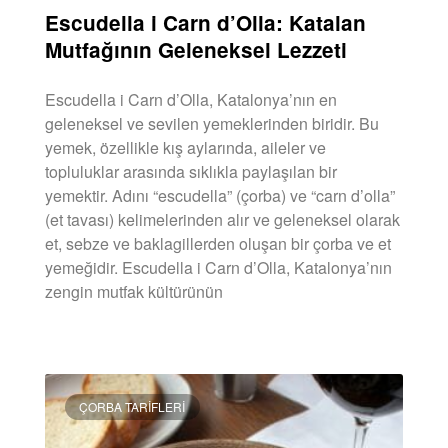
Escudella i Carn d’Olla: Katalan
Mutfağının Geleneksel Lezzeti
Escudella i Carn d’Olla, Katalonya’nın en
geleneksel ve sevilen yemeklerinden biridir. Bu
yemek, özellikle kış aylarında, aileler ve
topluluklar arasında sıklıkla paylaşılan bir
yemektir. Adını “escudella” (çorba) ve “carn d’olla”
(et tavası) kelimelerinden alır ve geleneksel olarak
et, sebze ve baklagillerden oluşan bir çorba ve et
yemeğidir. Escudella i Carn d’Olla, Katalonya’nın
zengin mutfak kültürünün
DEVAMINI OKU »
ÇORBA TARIFLERI