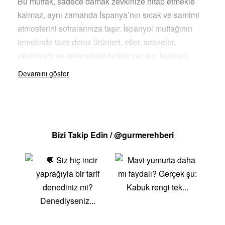
Bu mutfak, sadece damak zevkinize hitap etmekle
kalmaz, aynı zamanda İspanya’nın sıcak ve samimi
atmosferini sofralarınıza taşır. İspanyol mutfağının
temelinde taze deniz ürünleri, etler, sebzeler,
zeytinyağı ve geleneksel tarifler yer alır. İspanyol
Mutfağının Eşsiz Lezzetleriİspanyol mutfağında
keşfetmeniz gereken bazı özel tatlar: Paellaİspanyol
mutfağının en bilinen lezzetlerinden biri olan paella,
safranla renklendirilmiş pirinç, deniz ürünleri, tavuk
ve sebzelerle hazırlanan bir yemektir. Valencia
Bizi Takip Edin / @gurmerehberi
bölgesinin bu ünlü yemeği, büyük bir tavada pişirilir
ve sofraya sıcak olarak servis edilir. TapasKüçük
porsiyonlarda sunulan tapaslar, İspanyol mutfağının
vazgeçilmez atıştırmalıklarıdır. Zeytin, peynir, patates
kroketleri, deniz ürünleri ve şarküteri ürünleri gibi
çeşitli lezzetleri içerir. Tapas, arkadaşlarla paylaşmak
ve keyifli vakit geçirmek için idealdir.