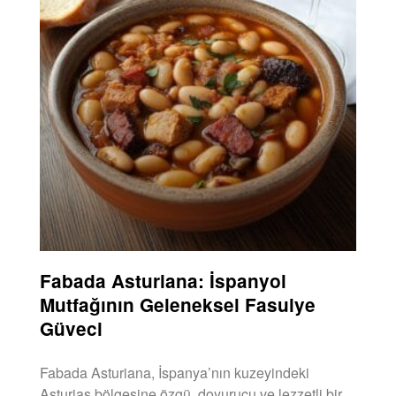
Fabada Asturiana: İspanyol
Mutfağının Geleneksel Fasulye
Güveci
Fabada Asturiana, İspanya’nın kuzeyindeki
Asturias bölgesine özgü, doyurucu ve lezzetli bir