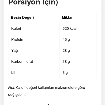
Porsiyon İçin)
Besin Değeri
Miktar
Kalori
520 kcal
Protein
45 g
Yağ
28 g
Karbonhidrat
18 g
Lif
3 g
Not:
Kalori değeri kullanılan malzemelere göre
değişebilir.