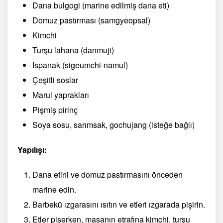
Dana bulgogi (marine edilmiş dana eti)
Domuz pastırması (samgyeopsal)
Kimchi
Turşu lahana (danmuji)
Ispanak (sigeumchi-namul)
Çeşitli soslar
Marul yaprakları
Pişmiş pirinç
Soya sosu, sarımsak, gochujang (isteğe bağlı)
Yapılışı:
Dana etini ve domuz pastırmasını önceden
marine edin.
Barbekü ızgarasını ısıtın ve etleri ızgarada pişirin.
Etler pişerken, masanın etrafına kimchi, turşu