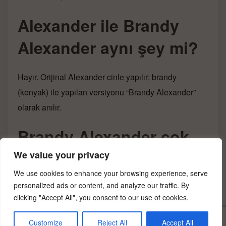
Alexander ile Brandy
Alexander aynı şey mi?
Hayır. Orijinal Alexander cinle yapılır; brandy
(konyak) ile yapılan versiyonu “Brandy Alexander”
olarak anılır.
Brandy Alexander çok
mu tatlı?
We value your privacy
We use cookies to enhance your browsing experience, serve
personalized ads or content, and analyze our traffic. By
Evet, belirgin biçimde tatlı bir kokteyldir; bu nedenle
clicking "Accept All", you consent to our use of cookies.
çoğunlukla yemek sonrası ya da tatlı yerine içilir.
Daha dengeli istersen krema oranını koruyup crème
Customize
Reject All
Accept All