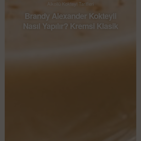
Alkollü Kokteyl Tarifleri
Brandy Alexander Kokteyli
Nasıl Yapılır? Kremsi Klasik