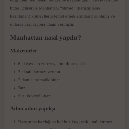
doğrudan Manhattan bölgesine dayandığıdır. Viski–vermut–
bitter üçlüsüyle Manhattan, “stirred” (karıştırılarak
hazırlanan) kokteyllerin temel örneklerinden biri olmuş ve
onlarca varyasyona ilham vermiştir.
Manhattan nasıl yapılır?
Malzemeler
6 cl çavdar (rye) veya bourbon viskisi
3 cl tatlı kırmızı vermut
2 damla aromatik bitter
Buz
Süs: kokteyl kirazı
Adım adım yapılışı
Karıştırma bardağına bol buz koy; viski, tatlı kırmızı