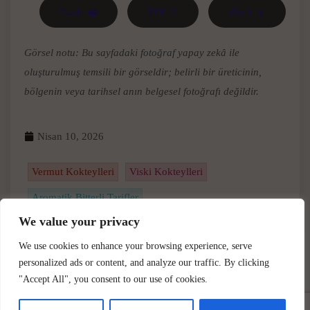
Yazdır 🖨
PDF 📄
eBook 📱
Görsel notu: Bu sayfadaki fotoğraf yapay zekâ ile
oluşturulmuş temsili bir görseldir; belirli bir üreticinin,
bölgenin veya tarihsel anın belgesel fotoğrafı değildir.
Nisan 10, 2026
Vermut Kokteylleri
Viski Kokteylleri
Aromatik Bitterli Tarifler
We value your privacy
We use cookies to enhance your browsing experience, serve
personalized ads or content, and analyze our traffic. By clicking
"Accept All", you consent to our use of cookies.