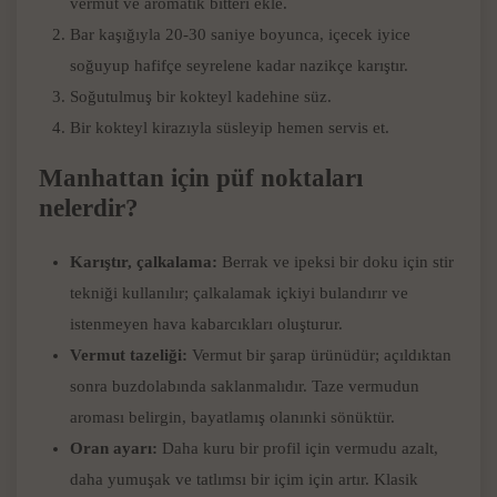
vermut ve aromatik bitteri ekle.
Bar kaşığıyla 20-30 saniye boyunca, içecek iyice
soğuyup hafifçe seyrelene kadar nazikçe karıştır.
Soğutulmuş bir kokteyl kadehine süz.
Bir kokteyl kirazıyla süsleyip hemen servis et.
Manhattan için püf noktaları
nelerdir?
Karıştır, çalkalama:
Berrak ve ipeksi bir doku için stir
tekniği kullanılır; çalkalamak içkiyi bulandırır ve
istenmeyen hava kabarcıkları oluşturur.
Vermut tazeliği:
Vermut bir şarap ürünüdür; açıldıktan
sonra buzdolabında saklanmalıdır. Taze vermudun
aroması belirgin, bayatlamış olanınki sönüktür.
Oran ayarı:
Daha kuru bir profil için vermudu azalt,
daha yumuşak ve tatlımsı bir içim için artır. Klasik