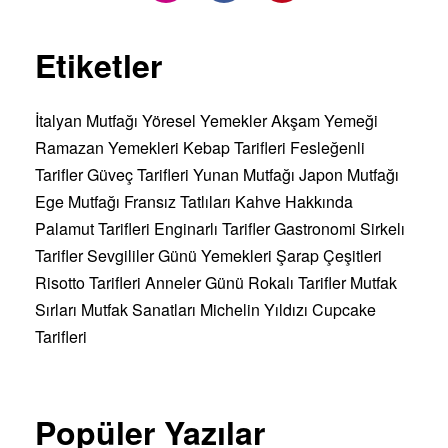
Etiketler
İtalyan Mutfağı
Yöresel Yemekler
Akşam Yemeği
Ramazan Yemekleri
Kebap Tarifleri
Fesleğenli
Tarifler
Güveç Tarifleri
Yunan Mutfağı
Japon Mutfağı
Ege Mutfağı
Fransız Tatlıları
Kahve Hakkında
Palamut Tarifleri
Enginarlı Tarifler
Gastronomi
Sirkelı
Tarifler
Sevgililer Günü Yemekleri
Şarap Çeşitleri
Risotto Tarifleri
Anneler Günü
Rokalı Tarifler
Mutfak
Sırları
Mutfak Sanatları
Michelin Yıldızı
Cupcake
Tarifleri
Popüler Yazılar