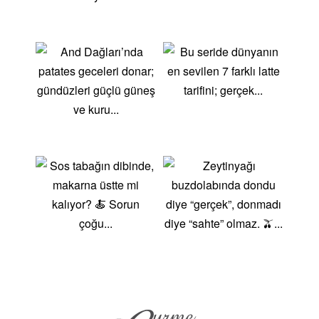
çikolata veya çilek dilimleri eklenerek servis edilebilir.
Meyveli MuhallebiMeyve püresi veya taze meyvelerle
yapılan bu muhallebi, hafif ve ferahlatıcı bir tatlıdır.
Üzerine nane yaprakları ve meyve dilimleri ekleyerek
servis edebilirsiniz. Fırında MuhallebiFırında
pişirilerek üzeri hafifçe kızartılan bu muhallebi, farklı
bir doku ve lezzet sunar. Üzerine karamel sosu veya
meyve sosu ekleyerek servis edilebilir. Ballı ve
Cevizli MuhallebiSade muhallebinin üzerine bal ve
ceviz eklenerek yapılan bu tarif, hem besleyici hem
de lezzetli bir tatlıdır. Üzerine tarçın serpilerek servis
edilebilir. Muhallebi Tariflerinin Sağlık
FaydalarıMuhallebi, süt ve nişasta ile yapıldığı için
kalsiyum ve protein açısından zengin bir tatlıdır. Hafif
ve düşük kalorili olması, dengeli bir diyet için ideal bir
seçenek olmasını sağlar. Taze meyveler, bal ve ceviz
gibi doğal malzemelerle zenginleştirildiğinde,