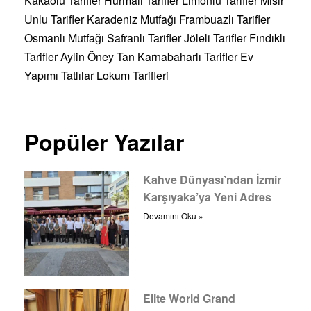
Kakaolu Tarifler
Hurmalı Tarifler
Limonlu Tarifler
Mısır
Unlu Tarifler
Karadeniz Mutfağı
Frambuazlı Tarifler
Osmanlı Mutfağı
Safranlı Tarifler
Jöleli Tarifler
Fındıklı
Tarifler
Aylin Öney Tan
Karnabaharlı Tarifler
Ev
Yapımı Tatlılar
Lokum Tarifleri
Popüler Yazılar
Kahve Dünyası’ndan İzmir
Karşıyaka’ya Yeni Adres
Devamını Oku »
Elite World Grand