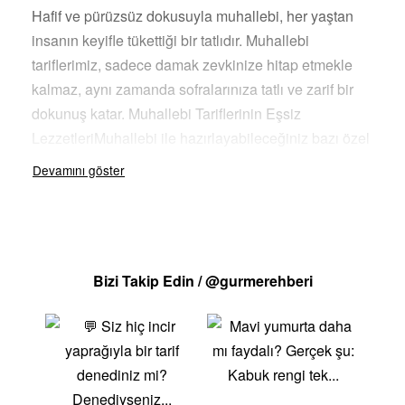
Hafif ve pürüzsüz dokusuyla muhallebi, her yaştan
insanın keyifle tükettiği bir tatlıdır. Muhallebi
tariflerimiz, sadece damak zevkinize hitap etmekle
kalmaz, aynı zamanda sofralarınıza tatlı ve zarif bir
dokunuş katar. Muhallebi Tariflerinin Eşsiz
LezzetleriMuhallebi ile hazırlayabileceğiniz bazı özel
tatlar: Sade MuhallebiSüt, şeker ve nişasta ile
yapılan bu klasik muhallebi, üzerine tarçın veya
hindistancevizi serpilerek servis edilir. Hafif ve
lezzetli bir tatlıdır. Damla Sakızlı MuhallebiSade
muhallebiye eklenen damla sakızı ile yapılan bu tarif,
Bizi Takip Edin / @gurmerehberi
özel aroması ve lezzetiyle dikkat çeker. Üzerine
Antep fıstığı veya badem eklenerek servis edilebilir.
Çikolatalı MuhallebiKakao ve çikolata eklenerek
yapılan bu muhallebi, çikolata severler için
mükemmel bir seçenektir. Üzerine rendelenmiş