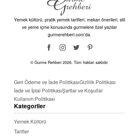
muhallebi besleyici değeri yüksek ve lezzetli bir
tatlıya dönüşür. Tariflerimizi KeşfedinSayfamızda
Yemek kültürü, pratik yemek tarifleri, mekan önerileri, stil
sunduğumuz muhallebi tarifleriyle, bu zengin ve
ve yeme içme konusunda gurmelere özel yazılar
çeşitli tatları mutfağınıza taşıyabilirsiniz. Her tarif,
gurmerehberi.com’da.
muhallebinin hafif ve pürüzsüz dokusunu ve lezzetini
en iyi şekilde yansıtır. Muhallebi tariflerinin bu özel
lezzetlerini keşfetmek ve sofralarınızı şenlendirmek
için tariflerimizi deneyin. Afiyet olsun!
© Gurme Rehberi 2026. Tüm hakları saklıdır.
Geri Ödeme ve İade Politikası
Gizlilik Politikası
İade ve İptal Politikası
Şartlar ve Koşullar
Kullanım Politikası
Kategoriler
Yemek Kültürü
Tarifler