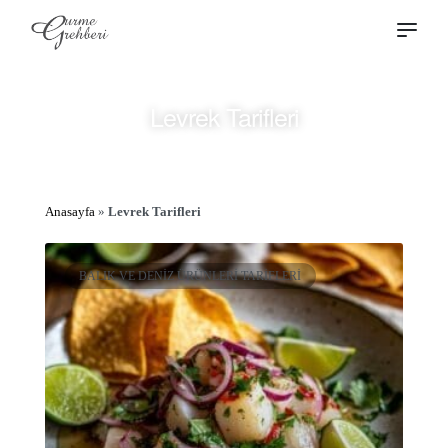
Levrek Tarifleri
Anasayfa
»
Levrek Tarifleri
BALIK VE DENIZ ÜRÜNLERI TARIFLERI