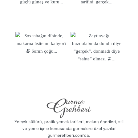
Sayfamızda yer alan levrek tarifleri, balığın tazeliğini ve
doğallığını koruyarak sofralarınıza hem lezzet hem de
sağlık getiriyor. Kolay adımlarla uygulayabileceğiniz tarifler
sayesinde, mutfakta harikalar yaratmak hiç bu kadar
keyifli olmamıştı. Hem geleneksel yöntemlerle hem de
modern dokunuşlarla hazırlanan levrek yemekleri, balık
severler için ideal çözümler sunuyor.
Levrek tarifleri etiketimiz altında, her yaştan ve her damak
tadına hitap eden yemek önerilerini bulabilir, bu özel balığı
sofralarınızda baş köşeye yerleştirebilirsiniz.
Yemek kültürü, pratik yemek tarifleri, mekan önerileri, stil
ve yeme içme konusunda gurmelere özel yazılar
gurmerehberi.com’da.