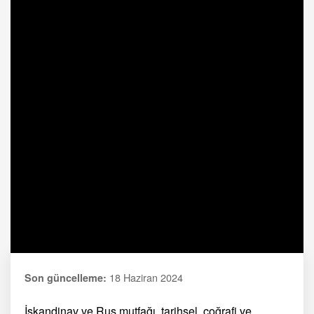
18 Haziran 2024
Son güncelleme:
İskandinav ve Rus mutfağı, tarihsel, coğrafi ve