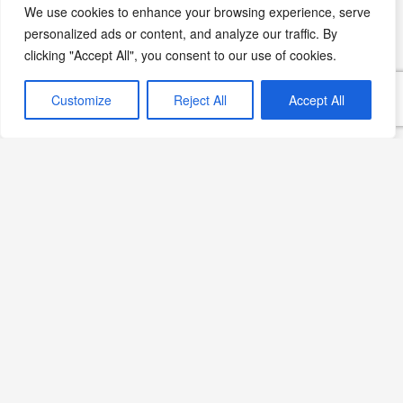
We use cookies to enhance your browsing experience, serve
personalized ads or content, and analyze our traffic. By
Rus Tatlıları
clicking "Accept All", you consent to our use of cookies.
Rus mutfağında çeşitli tatlılar da bulunur. Özellikle
Customize
Reject All
Accept All
pirozhki olarak adlandırılan hamur işleri,
şekerlemeler ve çörekler, tatlı ihtiyaçlarını karşılamak
için sıkça tüketilir.
İskandinav ve Rus
Mutfağı Keyfi
İskandinav ve Rus mutfağı, benzersiz lezzetleri,
doğal malzemeleri ve geleneksel yemekleriyle
tanınır. Bu mutfaklar, bölgesel iklim koşullarına, yerel
tarım ürünlerine ve tarihsel geçmişe dayalı olarak