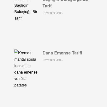
Tarif
Devamını Oku »
Dana Emense Tarifi
Devamını Oku »