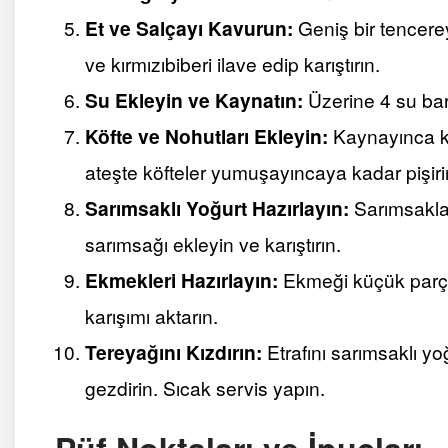
Et ve Salçayı Kavurun:
Geniş bir tencerey
ve kırmızıbiberi ilave edip karıştırın.
Su Ekleyin ve Kaynatın:
Üzerine 4 su bar
Köfte ve Nohutları Ekleyin:
Kaynayınca kö
ateşte köfteler yumuşayıncaya kadar pişiri
Sarımsaklı Yoğurt Hazırlayın:
Sarımsaklar
sarımsağı ekleyin ve karıştırın.
Ekmekleri Hazırlayın:
Ekmeği küçük parçal
karışımı aktarın.
Tereyağını Kızdırın:
Etrafını sarımsaklı yoğ
gezdirin. Sıcak servis yapın.
Püf Noktaları ve İpuçları