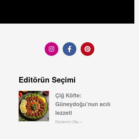
Editörün Seçimi
Çiğ Köfte:
Güneydoğu’nun acılı
lezzeti
Devamını Oku »