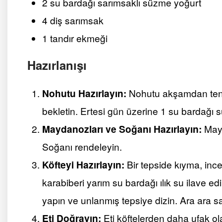
2 su bardağı sarımsaklı süzme yoğurt
4 diş sarımsak
1 tandır ekmeği
Hazırlanışı
Nohutu Hazırlayın:
Nohutu akşamdan tenc
bekletin. Ertesi gün üzerine 1 su bardağı s
Maydanozları ve Soğanı Hazırlayın:
Mayd
Soğanı rendeleyin.
Köfteyi Hazırlayın:
Bir tepside kıyma, inc
karabiberi yarım su bardağı ılık su ilave e
yapın ve unlanmış tepsiye dizin. Ara ara sa
Eti Doğrayın:
Eti köftelerden daha ufak ol