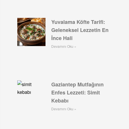
Yuvalama Köfte Tarifi:
Geleneksel Lezzetin En
İnce Hali
Devamını Oku »
Gaziantep Mutfağının
Enfes Lezzeti: Simit
Kebabı
Devamını Oku »