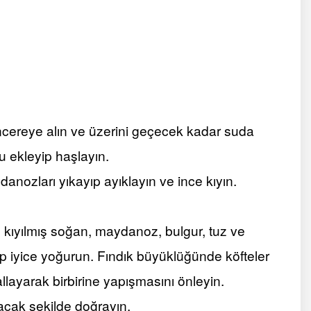
ereye alın ve üzerini geçecek kadar suda
u ekleyip haşlayın.
anozları yıkayıp ayıklayın ve ince kıyın.
e kıyılmış soğan, maydanoz, bulgur, tuz ve
dip iyice yoğurun. Fındık büyüklüğünde köfteler
llayarak birbirine yapışmasını önleyin.
acak şekilde doğrayın.