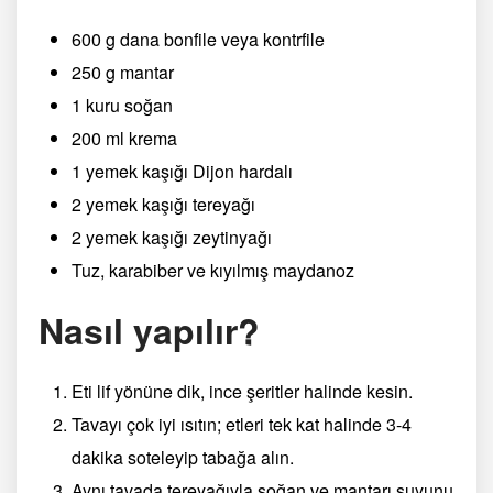
600 g dana bonfile veya kontrfile
250 g mantar
1 kuru soğan
200 ml krema
1 yemek kaşığı Dijon hardalı
2 yemek kaşığı tereyağı
2 yemek kaşığı zeytinyağı
Tuz, karabiber ve kıyılmış maydanoz
Nasıl yapılır?
Eti lif yönüne dik, ince şeritler halinde kesin.
Tavayı çok iyi ısıtın; etleri tek kat halinde 3-4
dakika soteleyip tabağa alın.
Aynı tavada tereyağıyla soğan ve mantarı suyunu