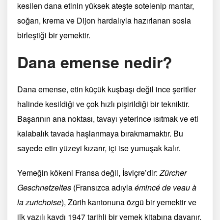
kesilen dana etinin yüksek ateşte sotelenip mantar,
soğan, krema ve Dijon hardalıyla hazırlanan sosla
birleştiği bir yemektir.
Dana emense nedir?
Dana emense, etin küçük kuşbaşı değil ince şeritler
halinde kesildiği ve çok hızlı pişirildiği bir tekniktir.
Başarının ana noktası, tavayı yeterince ısıtmak ve eti
kalabalık tavada haşlanmaya bırakmamaktır. Bu
sayede etin yüzeyi kızarır, içi ise yumuşak kalır.
Yemeğin kökeni Fransa değil, İsviçre’dir:
Zürcher
Geschnetzeltes
(Fransızca adıyla
émincé de veau à
la zurichoise
), Zürih kantonuna özgü bir yemektir ve
ilk yazılı kaydı 1947 tarihli bir yemek kitabına dayanır.