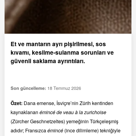
Et ve mantarın ayrı pişirilmesi, sos
kıvamı, kesilme-sulanma sorunları ve
güvenli saklama ayrıntıları.
18 Temmuz 2026
Son güncelleme:
Özet:
Dana emense, İsviçre’nin Zürih kentinden
kaynaklanan
émincé de veau à la zurichoise
(Zürcher Geschnetzeltes) yemeğinin Türkçeleşmiş
adıdır; Fransızca
émincé
(ince dilimleme) tekniğiyle