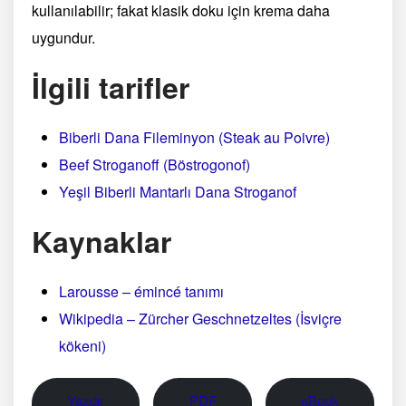
kullanılabilir; fakat klasik doku için krema daha
uygundur.
İlgili tarifler
Biberli Dana Fileminyon (Steak au Poivre)
Beef Stroganoff (Böstrogonof)
Yeşil Biberli Mantarlı Dana Stroganof
Kaynaklar
Larousse – émincé tanımı
Wikipedia – Zürcher Geschnetzeltes (İsviçre
kökeni)
Yazdır
PDF
eBook