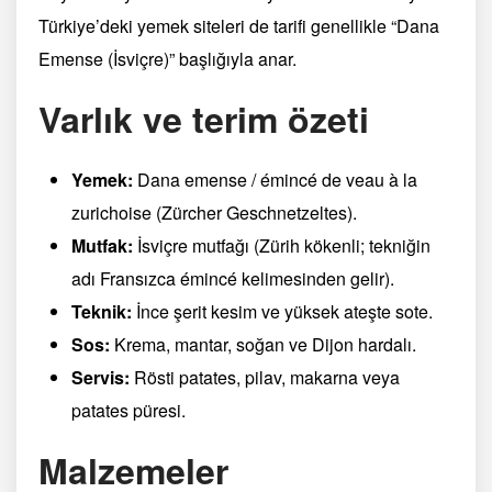
Türkiye’deki yemek siteleri de tarifi genellikle “Dana
Emense (İsviçre)” başlığıyla anar.
Varlık ve terim özeti
Yemek:
Dana emense / émincé de veau à la
zurichoise (Zürcher Geschnetzeltes).
Mutfak:
İsviçre mutfağı (Zürih kökenli; tekniğin
adı Fransızca émincé kelimesinden gelir).
Teknik:
İnce şerit kesim ve yüksek ateşte sote.
Sos:
Krema, mantar, soğan ve Dijon hardalı.
Servis:
Rösti patates, pilav, makarna veya
patates püresi.
Malzemeler