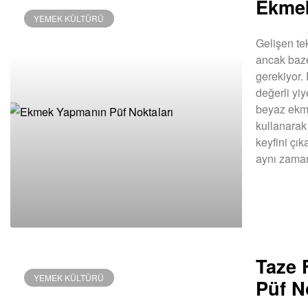
Ekmek
YEMEK KÜLTÜRÜ
Gelişen tek
ancak baz
gerekiyor
değerli yi
beyaz ekme
kullanarak
keyfini çı
aynı zaman
DEVAMINI OK
Taze 
YEMEK KÜLTÜRÜ
Püf No