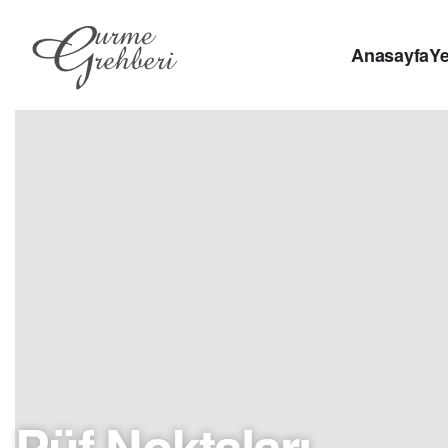
Anasayfa
Ye
Püf Noktaları