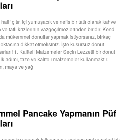
ları
 hafif çıtır, içi yumuşacık ve nefis bir tatlı olarak kahve
 ve tatlı krizlerinin vazgeçilmezlerinden biridir. Kendi
da mükemmel donutlar yapmak istiyorsanız, birkaç
noktasına dikkat etmelisiniz. İşte kusursuz donut
rları! 1. Kaliteli Malzemeler Seçin Lezzetli bir donut
lk adımı, taze ve kaliteli malzemeler kullanmaktır.
un, maya ve yağ
U »
mmel Pancake Yapmanın Püf
ları
pancake yapmak istiyorsanız, sadece malzemeleri bir