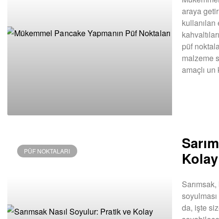
araya geti
kullanılan 
kahvaltıl
püf noktal
malzeme se
amaçlı un 
DEVAMINI OK
Sarım
PÜF NOKTALARI
Kolay
Sarımsak, 
soyulması 
da, işte si