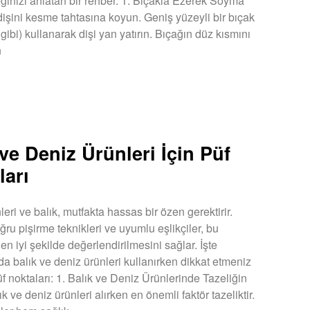
ğinizi anlatan bir rehber. 1. Bıçakla Ezerek Soyma
işini kesme tahtasına koyun. Geniş yüzeyli bir bıçak
 gibi) kullanarak dişi yan yatırın. Bıçağın düz kısmını
n
U »
 ve Deniz Ürünleri İçin Püf
ları
eri ve balık, mutfakta hassas bir özen gerektirir.
ğru pişirme teknikleri ve uyumlu eşlikçiler, bu
 en iyi şekilde değerlendirilmesini sağlar. İşte
da balık ve deniz ürünleri kullanırken dikkat etmeniz
f noktaları: 1. Balık ve Deniz Ürünlerinde Tazeliğin
 ve deniz ürünleri alırken en önemli faktör tazeliktir.