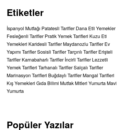
Etiketler
İspanyol Mutfağı
Patatesli Tarifler
Dana Etli Yemekler
Fesleğenli Tarifler
Pratik Yemek Tarifleri
Kuzu Eti
Yemekleri
Karidesli Tarifler
Maydanozlu Tarifler
Ev
Yapımı Tarifler
Sosisli Tarifler
Tarçınlı Tarifler
Erişteli
Tarifler
Karnabaharlı Tarifler
İncirli Tarifler
Lezzetli
Yemek Tarifleri
Tarhanalı Tarifler
Salçalı Tarifler
Marinasyon Tarifleri
Buğdaylı Tarifler
Mangal Tarifleri
Kış Yemekleri
Gıda Bilimi
Mutfak Mitleri
Yumurta
Mavi
Yumurta
Popüler Yazılar