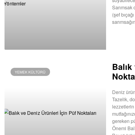
soyabilece
Sarımsak d
(şef bıçağı
sarımsağı
DEVAMINI OK
Balık
YEMEK KÜLTÜRÜ
Nokta
Deniz ürünl
Tazelik, do
lezzetlerin
mutfağınız
gereken pü
Önemi Balık