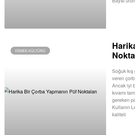
Bayat ürün
DEVAMINI OK
Harik
YEMEK KÜLTÜRÜ
Nokta
Soğuk kış g
veren çorb
Ancak iyi b
kıvamı tam
gereken püf
Kullanın L
kaliteli
DEVAMINI OK