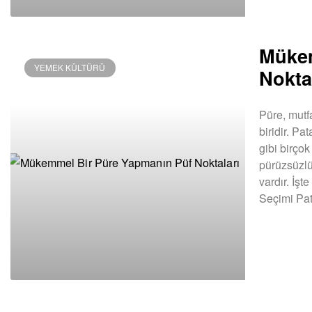
Mükem
YEMEK KÜLTÜRÜ
Nokta
Püre, mutf
biridir. P
gibi birçok
pürüzsüzlü
vardır. İş
Seçimi Pat
DEVAMINI OK