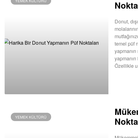
YEMEK KÜLTÜRÜ
Nokta
Donut, dışı
molalarının
mutfağınız
temel püf 
yapmanın sı
yapmanın i
Özellikle 
DEVAMINI OK
Müke
YEMEK KÜLTÜRÜ
Nokta
Mükemmel 