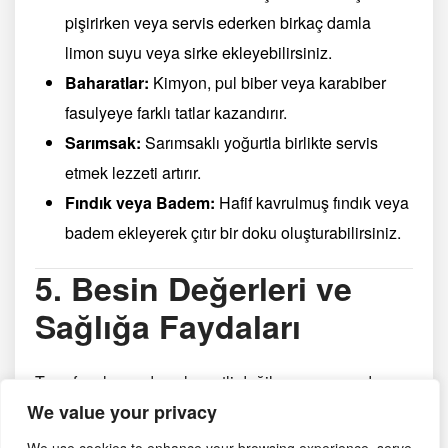
pişirirken veya servis ederken birkaç damla
limon suyu veya sirke ekleyebilirsiniz.
Baharatlar:
Kimyon, pul biber veya karabiber
fasulyeye farklı tatlar kazandırır.
Sarımsak:
Sarımsaklı yoğurtla birlikte servis
etmek lezzeti artırır.
Fındık veya Badem:
Hafif kavrulmuş fındık veya
badem ekleyerek çıtır bir doku oluşturabilirsiniz.
5. Besin Değerleri ve
Sağlığa Faydaları
Taze fasulye sadece lezzetli değil, aynı zamanda
We value your privacy
besleyici bir sebzedir. İşte bazı sağlık faydaları: