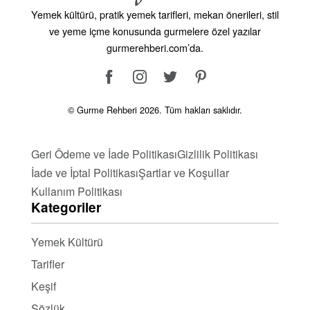
Yemek kültürü, pratik yemek tarifleri, mekan önerileri, stil
hissedebilirsiniz.
ve yeme içme konusunda gurmelere özel yazılar
Genel Sağlık: Kalp sağlığı, genel vücut
gurmerehberi.com’da.
sağlığınızın bir yansımasıdır; kalbinizi korumak,
tüm vücudunuzun sağlıklı kalmasını sağlar.
Kendi Kalp Sağlığınızı Koruyun!
© Gurme Rehberi 2026. Tüm hakları saklıdır.
Kalp sağlığının önemini ve onu korumanın yollarını
keşfedin. Bu sayfada, kalbinizi sağlıklı tutmanıza
Geri Ödeme ve İade Politikası
Gizlilik Politikası
yardımcı olacak beslenme önerileri, egzersiz planları
İade ve İptal Politikası
Şartlar ve Koşullar
ve yaşam tarzı ipuçları bulabilirsiniz. Kalbinizi
Kullanım Politikası
koruyun, sağlıklı yaşayın!
Kategoriler
Yemek Kültürü
Tarifler
Keşif
Sözlük