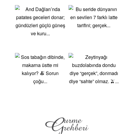
önemli faktördür. Haftada en az 150 dakika orta
yoğunlukta aerobik egzersiz yapmak, kalbinizi
güçlendirebilir ve kardiyovasküler hastalık riskini
azaltabilir. Stres yönetimi de kalp sağlığı için kritik bir
unsurdur; yoga, meditasyon ve derin nefes
egzersizleri gibi yöntemlerle stresi azaltmak, kalp
sağlığınızı korumanıza yardımcı olabilir.
Neden Kalp Sağlığı?
Uzun ve Kaliteli Yaşam: Sağlıklı bir kalp, uzun ve
kaliteli bir yaşam sürmenizi sağlar.
Hastalık Riskini Azaltma: Yüksek tansiyon,
yüksek kolesterol ve diğer risk faktörlerini
yöneterek kalp hastalıkları riskini azaltabilirsiniz.
Enerji ve Zindelik: Kalp sağlığınızı koruyarak,
günlük aktivitelerinizde daha enerjik ve zinde