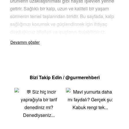
ürünlerin uzaklaştırılması gibi hayati işlevleri yerine
getirir. Sağlıklı bir kalp, uzun ve kaliteli bir yaşam
sürmenin temel taşlarından biridir. Bu sayfada, kalp
sağlığınızı korumak ve güçlendirmek için ihtiyaç
duyduğunuz bilgileri ve ipuçlarını bulabilirsiniz.
Kalp sağlığını korumak, düzenli egzersiz, dengeli
beslenme ve sağlıklı yaşam alışkanlıklarıyla
mümkündür. Yüksek tansiyon, yüksek kolesterol,
obezite ve sigara kullanımı gibi risk faktörleri, kalp
hastalıklarına yol açabilir. Bu riskleri azaltmak için,
Bizi Takip Edin / @gurmerehberi
taze meyve ve sebzeler, tam tahıllar, sağlıklı yağlar ve
az yağlı proteinler açısından zengin bir diyet
benimsemek büyük önem taşır. Omega-3 yağ asitleri,
lifli gıdalar ve antioksidanlar, kalp sağlığını
destekleyen başlıca besin öğelerindendir.
Düzenli egzersiz yapmak, kalp sağlığı için bir diğer