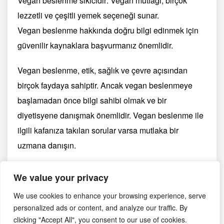
Vegan beslenme sıkıcıdır: Vegan mutfağı, birçok
lezzetli ve çeşitli yemek seçeneği sunar.
Vegan beslenme hakkında doğru bilgi edinmek için
güvenilir kaynaklara başvurmanız önemlidir.
Vegan beslenme, etik, sağlık ve çevre açısından
birçok faydaya sahiptir. Ancak vegan beslenmeye
başlamadan önce bilgi sahibi olmak ve bir
diyetisyene danışmak önemlidir. Vegan beslenme ile
ilgili kafanıza takılan sorular varsa mutlaka bir
uzmana danışın.
Vegan beslenme hakkında daha fazla bilgi edinmek
We value your privacy
için:
We use cookies to enhance your browsing experience, serve
personalized ads or content, and analyze our traffic. By
Vegan Derneği:
https://tvd.org.tr/
clicking "Accept All", you consent to our use of cookies.