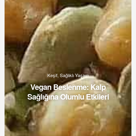
Keşif
,
Sağlıklı Yaşam
Vegan Beslenme: Kalp
Sağlığına Olumlu Etkileri