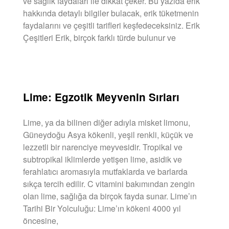
ve sağlık faydaları ile dikkat çeker. Bu yazıda erik
hakkında detaylı bilgiler bulacak, erik tüketmenin
faydalarını ve çeşitli tarifleri keşfedeceksiniz. Erik
Çeşitleri Erik, birçok farklı türde bulunur ve
DEVAMINI OKU »
Lime: Egzotik Meyvenin Sırları
Lime, ya da bilinen diğer adıyla misket limonu,
Güneydoğu Asya kökenli, yeşil renkli, küçük ve
lezzetli bir narenciye meyvesidir. Tropikal ve
subtropikal iklimlerde yetişen lime, asidik ve
ferahlatıcı aromasıyla mutfaklarda ve barlarda
sıkça tercih edilir. C vitamini bakımından zengin
olan lime, sağlığa da birçok fayda sunar. Lime’ın
Tarihi Bir Yolculuğu: Lime’ın kökeni 4000 yıl
öncesine,