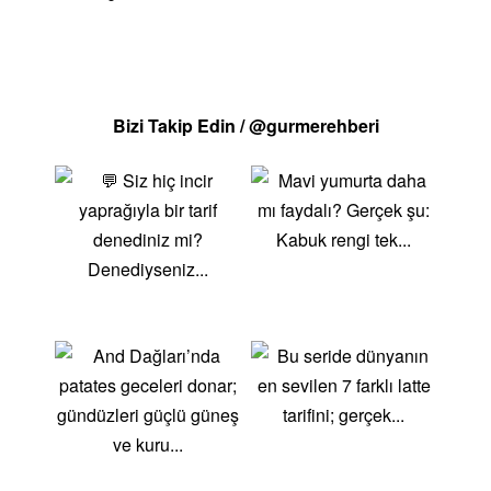
Sağlığı:C vitamini, cilt hücrelerinin onarımına
yardımcı olur ve kolajen üretimini teşvik eder. Bu,
cildin elastikiyetini artırır ve yaşlanma belirtilerini
geciktirir.Antioksidan Özellikler:Güçlü bir antioksidan
Bizi Takip Edin / @gurmerehberi
olan C vitamini, serbest radikallerle savaşarak
hücreleri oksidatif stresten korur. Bu, kronik
hastalıkların riskini azaltabilir.Demir Emilimi:C
vitamini, bitkisel kaynaklı demirin emilimini artırarak
anemi riskini azaltır. Özellikle vejetaryenler ve
veganlar için önemlidir.Ruh Sağlığı:C vitamini,
nörotransmitterlerin üretimini destekler ve ruh hali
düzenlemelerinde rol oynayabilir. Depresyon ve
anksiyete gibi ruhsal sağlık sorunlarının yönetiminde
faydalı olabilir.C Vitamini KaynaklarıC vitamini, çeşitli
meyve ve sebzelerde bolca bulunur. İşte C vitamini
açısından zengin bazı gıdalar:Narenciye
Meyveleri:Portakal, limon, greyfurt ve mandalina, C