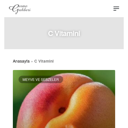
C Vitamini
Anasayfa
»
C Vitamini
MEYVE VE SEBZELER