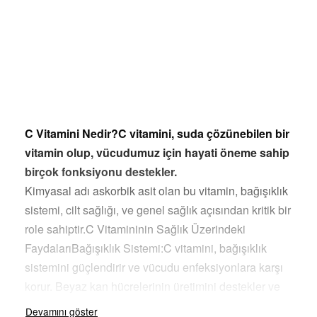
C Vitamini Nedir?C vitamini, suda çözünebilen bir
vitamin olup, vücudumuz için hayati öneme sahip
birçok fonksiyonu destekler.
Kimyasal adı askorbik asit olan bu vitamin, bağışıklık
sistemi, cilt sağlığı, ve genel sağlık açısından kritik bir
role sahiptir.C Vitamininin Sağlık Üzerindeki
FaydalarıBağışıklık Sistemi:C vitamini, bağışıklık
sistemini güçlendirir ve vücudu enfeksiyonlara karşı
korur. Beyaz kan hücrelerinin üretimini destekler ve
vücudun hastalıklara karşı direncini artırır.Cilt