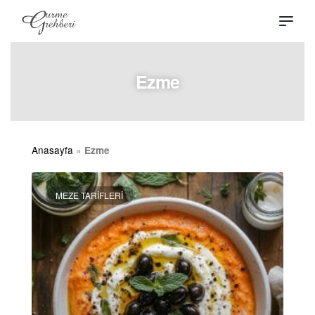
Ezme
Anasayfa
»
Ezme
MEZE TARIFLERI