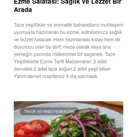
Ezme Salatası: Sağlık ve Lezzet Bir
Arada
Taze yeşillikler ve aromatik baharatların muhteşem
uyumuyla hazırlanan bu ezme, sofralarınıza sağlık
ve lezzet katacak. Hem hazırlaması kolay hem de
doyurucu olan bu tarif, meze olarak veya ana
yemeğin yanında mükemmel bir seçenek. Taze
Yeşilliklerle Ezme Tarifi Malzemeler: 2 adet
domates 2 adet taze soğan 2 adet yeşil biber
Yarım demet maydanoz 5 diş sarımsak
DEVAMINI OKU »
TAVUK VE HINDI YEMEKLERI