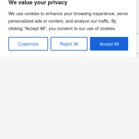
oluşturulmuş temsili bir görseldir; belirli bir üreticinin,
We value your privacy
bölgenin veya tarihsel anın belgesel fotoğrafı değildir.
We use cookies to enhance your browsing experience, serve
personalized ads or content, and analyze our traffic. By
clicking "Accept All", you consent to our use of cookies.
Ocak 1, 2025
Customize
Reject All
Accept All
Pirinçli Tarifler
Uzak Doğu Mutfağı
Endonezya Mutfağı
Editörün Seçimi
Miso Çorbası: Geleneksel