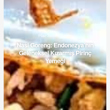
Pilav Tarifleri
,
Tarifler
Nasi Goreng: Endonezya’nın
Geleneksel Kızarmış Pirinç
Yemeği