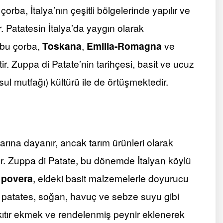
çorba, İtalya’nın çeşitli bölgelerinde yapılır ve
r. Patatesin İtalya’da yaygın olarak
 bu çorba,
Toskana
,
Emilia-Romagna
ve
ir. Zuppa di Patate’nin tarihçesi, basit ve ucuz
l mutfağı) kültürü ile de örtüşmektedir.
i
nlarına dayanır, ancak tarım ürünleri olarak
ur. Zuppa di Patate, bu dönemde İtalyan köylü
 povera
, eldeki basit malzemelerle doyurucu
 patates, soğan, havuç ve sebze suyu gibi
kıtır ekmek ve rendelenmiş peynir eklenerek