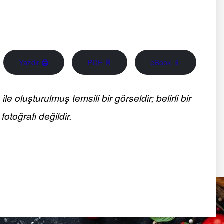
Yazdır 🖨
PDF 📄
eBook 📱
 oluşturulmuş temsili bir görseldir; belirli bir
fotoğrafı değildir.