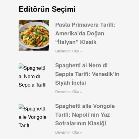
Editörün Seçimi
Pasta Primavera Tarifi:
Amerika’da Doğan
“İtalyan” Klasik
Devamını Oku »
Spaghetti al Nero di
Seppia Tarifi: Venedik’in
Siyah İncisi
Devamını Oku »
Spaghetti alle Vongole
Tarifi: Napoli’nin Yaz
Sofralarının Klasiği
Devamını Oku »