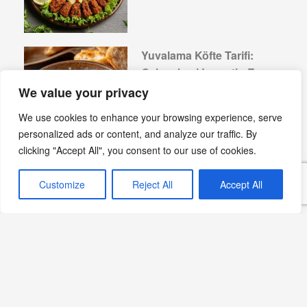
Yuvalama Köfte Tarifi:
Geleneksel Lezzetin En
İnce Hali
We value your privacy
Devamını Oku »
We use cookies to enhance your browsing experience, serve
personalized ads or content, and analyze our traffic. By
clicking "Accept All", you consent to our use of cookies.
Gaziantep Mutfağının
Customize
Reject All
Accept All
Enfes Lezzeti: Simit Kebabı
Devamını Oku »
Lezzetli Bir Klasik:
Lebeniye Çorbası Tarifi