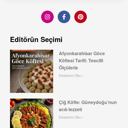
Editörün Seçimi
Afyonkarahisar Göce
Köftesi Tarifi: Tescilli
Ölçülerle
Devamını Oku »
Çiğ Köfte: Güneydoğu’nun
acılı lezzeti
Devamını Oku »