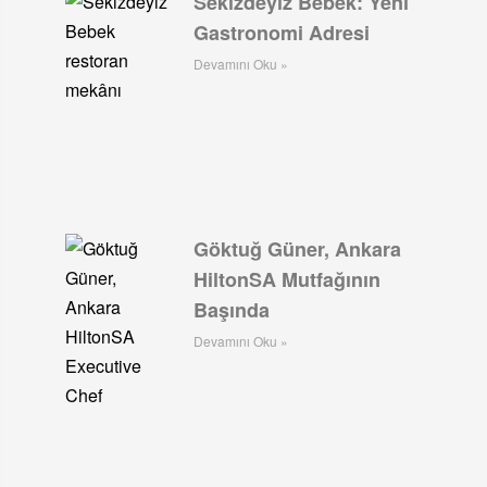
Sekizdeyiz Bebek: Yeni
Gastronomi Adresi
Devamını Oku »
Göktuğ Güner, Ankara
HiltonSA Mutfağının
Başında
Devamını Oku »