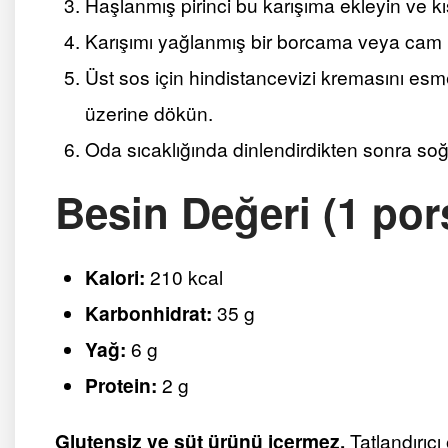
Haşlanmış pirinci bu karışıma ekleyin ve kı
Karışımı yağlanmış bir borcama veya cam k
Üst sos için hindistancevizi kremasını esme
üzerine dökün.
Oda sıcaklığında dinlendirdikten sonra soğ
Besin Değeri (1 por
Kalori:
210 kcal
Karbonhidrat:
35 g
Yağ:
6 g
Protein:
2 g
Glutensiz ve süt ürünü içermez.
Tatlandırıc