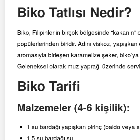
Biko Tatlısı Nedir?
Biko, Filipinler’in birçok bölgesinde “kakanin” ol
popülerlerinden biridir. Adını viskoz, yapışka
aromasıyla birleşen karamelize şeker, biko’ya 
Geleneksel olarak muz yaprağı üzerinde servis
Biko Tarifi
Malzemeler (4-6 kişilik):
1 su bardağı yapışkan pirinç (baldo veya su
1,5 su bardağı su