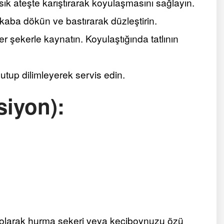
sık ateşte karıştırarak koyulaşmasını sağlayın.
aba dökün ve bastırarak düzleştirin.
r şekerle kaynatın. Koyulaştığında tatlının
utup dilimleyerek servis edin.
siyon):
ı olarak hurma şekeri veya keçiboynuzu özü