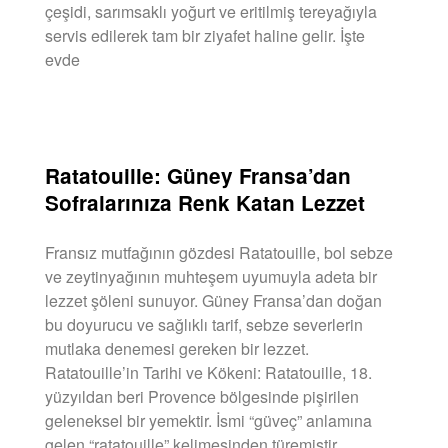
çeşidi, sarımsaklı yoğurt ve eritilmiş tereyağıyla
servis edilerek tam bir ziyafet haline gelir. İşte
evde
DEVAMINI OKU »
Ratatouille: Güney Fransa’dan
Sofralarınıza Renk Katan Lezzet
Fransız mutfağının gözdesi Ratatouille, bol sebze
ve zeytinyağının muhteşem uyumuyla adeta bir
lezzet şöleni sunuyor. Güney Fransa’dan doğan
bu doyurucu ve sağlıklı tarif, sebze severlerin
mutlaka denemesi gereken bir lezzet.
Ratatouille’in Tarihi ve Kökeni: Ratatouille, 18.
yüzyıldan beri Provence bölgesinde pişirilen
geleneksel bir yemektir. İsmi “güveç” anlamına
gelen “ratatouille” kelimesinden türemiştir.