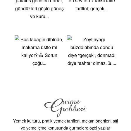
Çevre Dostu Seçim: Et üretimi, çevreye önemli
ölçüde zarar verir. Vejeteryan beslenme tercih ederek
sürdürülebilir bir yaşam için katkıda bulunabilirsiniz.
Bunun yanı sıra, vejeteryan yemekler genellikle daha
ekonomiktir.
Vejeteryan Yemek Tarifleri Kategorisinde Neler
Bulabilirsiniz?
Zeytinyağlılar: Enginar dolması, zeytinyağlı bamya,
fırında közlenmiş patlıcan salatası gibi birbirinden
lezzetli zeytinyağlı sebze yemekleri.
Ana Yemekler: Mercimek köftesi, mücver, ıspanaklı
börek, sebzeli güveçler ve daha fazlası! Doyurucu ve
besleyici ana yemek tarifleriyle sofralarınızı
şenlendirin.
Yemek kültürü, pratik yemek tarifleri, mekan önerileri, stil
Salatalar: Mevsim sebzeleriyle hazırlanan, protein
ve yeme içme konusunda gurmelere özel yazılar