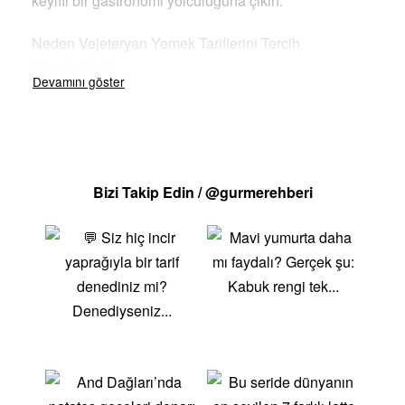
keyifli bir gastronomi yolculuğuna çıkın.
Neden Vejeteryan Yemek Tariflerini Tercih
Etmelisiniz?
Sağlıklı Beslenme: Vejeteryan yemekler, daha az yağ
ve kalori içerir. Bu sayede kalp hastalıkları, diyabet ve
bazı kanser türlerine yakalanma riskinizi azaltır.
Dahası, vejeteryan beslenme lif ve vitaminler
Bizi Takip Edin / @gurmerehberi
açısından zengindir, sindirim sisteminizi düzenler ve
bağışıklık sisteminizi güçlendirir.
Lezzet Dolu Deneyim: Vejeteryan mutfağı, her damak
zevkine hitap eden, son derece zengin ve renklidir.
Yeni tatlar keşfetmeye ve birbirinden farklı vejeteryan
tarifler denemeye hazır olun! Örneğin,
zeytinyağlılarımızla Ege otlarının tazeliğini sofranıza
taşıyabilir, baharatlı Hint yemekleriyle farklı kültürlerin
lezzetlerini keşfedebilirsiniz.