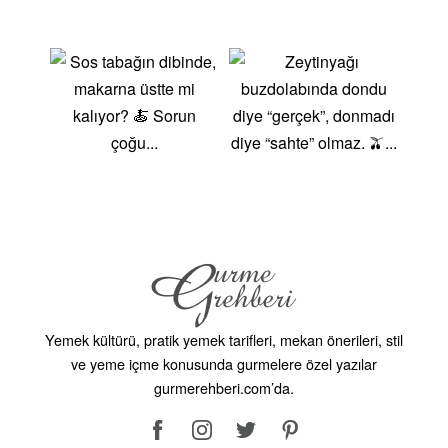
yapabileceğiniz pratik tarifler. Yaratıcılığınızı
Konuşturun! ! Kendi mutfağınızda vejetaryen tarifler
yaparak yaratıcılığınızı konuşturun. En sevdiğiniz
malzemelerle yemeklerinizi özelleştirin ve sağlıklı
yemekler yapmanın keyfini çıkarın! Özel günlerinizde
veya günlük hayatınızda vejetaryen yemeklerin tadını
deneyin ve sağlıklı bir deneyim yaşayın. Afiyet olsun!
Yemek kültürü, pratik yemek tarifleri, mekan önerileri, stil
ve yeme içme konusunda gurmelere özel yazılar
gurmerehberi.com’da.