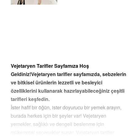
Vejetaryen Tarifler Sayfamıza Hoş
Geldiniz!Vejetaryen tarifler sayfamızda, sebzelerin
ve bitkisel ürünlerin lezzetli ve besleyici
özelliklerini kullanarak hazırlayabileceğiniz çeşitli
tarifleri keşfedin.
İster hafif bir öğün, ister doyurucu bir yemek arayın,
burada herkes için bir şeyler var! Vejetaryen
yemekler, sağlıklı ve dengeli beslenme için
mükemmel seçenekler sunar. Vejetaryen tarifler