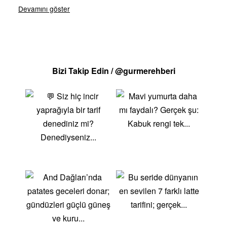
sayfamızda, farklı lezzetleri ve kolay hazırlanabilen
tarifleri ön plana çıkaran ve göz alıcı sunumlarla
servis edilen yemekler sunuyoruz. Bu tarifler, özel
günler, misafirler veya günlük hayatta sağlıklı yemek
ihtiyacınızı karşılamak için mükemmel seçeneklerdir.
Bizi Takip Edin / @gurmerehberi
Vejetaryen Tarif ÇeşitleriSebzeli Güveç:Rengarenk
sebzelerin bir araya gelerek oluşturduğu, besleyici ve
lezzetli bir güveç tarifi.Mercimek Köftesi:Protein
kaynağı mercimekle hazırlanan, hafif ve doyurucu bir
atıştırmalık veya ana yemek alternatifi.Zeytinyağlı
Enginar:Taze enginar, zeytinyağı ve baharatlarla
yapılan, hafif ve sağlıklı bir zeytinyağlı yemek tarifi.
Neden Vejetaryen?Sağlıklı:Vitamin, mineral ve lif
açısından zengin, dengeli ve besleyici bir beslenme
tarzı.Çeşitlilik:Farklı sebze ve bitkisel ürünlerle
yemeklerinizi çeşitlendirebilir ve her damak zevkine
hitap edebilirsiniz.Kolay Hazırlık:Evde kolayca