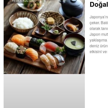
YEMEK KÜLTÜRÜ
Doğal
Japonya’nın
çeker. Batı
olarak tanı
Japon mutf
yaklaşıma 
deniz ürünl
etkisini ve
DEVAMINI OK