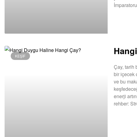
İmparator
DEVAMINI OK
Hangi
KEŞIF
Çay, tarih
bir içecek o
ve bu maka
keşfedeceğ
enerji artır
rehber: St
DEVAMINI OK