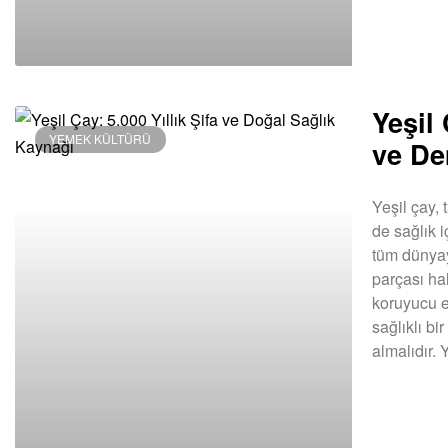
Yeşil 
YEMEK KÜLTÜRÜ
ve De
Yeşil çay,
de sağlık i
tüm dünyay
parçası hal
koruyucu et
sağlıklı b
almalıdır. 
DEVAMINI OK