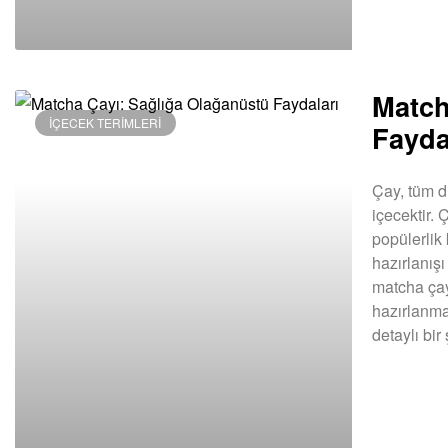
Match
İÇECEK TERIMLERI
Fayda
Çay, tüm d
içecektir. 
popülerlik
hazırlanışı
matcha çay
hazırlanmas
detaylı bi
DEVAMINI OK