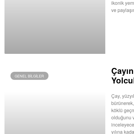
ikonik yem
ve paylaşı
DEVAMINI OK
Çayın
GENEL BILGILER
Yolcu
Çay, yüzyıl
bürünerek, 
köklü geçmi
olduğunu v
inceleyece
yılına kad