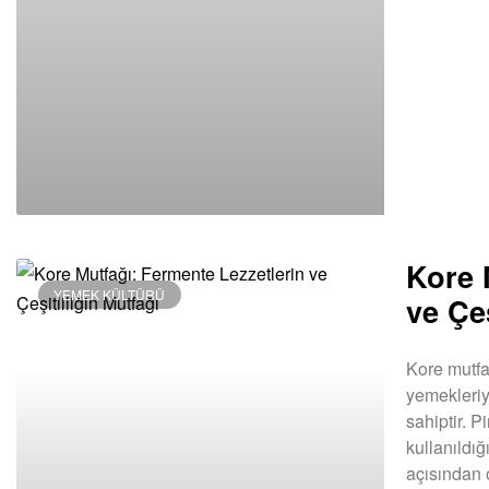
Kore 
YEMEK KÜLTÜRÜ
ve Çeş
Kore mutfağ
yemekleriy
sahiptir. P
kullanıldı
açısından 