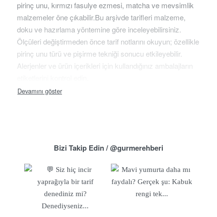
pirinç unu, kırmızı fasulye ezmesi, matcha ve mevsimlik
malzemeler öne çıkabilir.Bu arşivde tarifleri malzeme,
doku ve hazırlama yöntemine göre inceleyebilirsiniz.
Ölçüleri değiştirmeden önce tarif notlarını okuyun; özellikle
pirinç unu türü ve pişirme tekniği sonucu etkileyebilir.
Alerjenler ve ürün içerikleri için kullandığınız ambalajların
etiketlerini kontrol edin.
Bizi Takip Edin / @gurmerehberi