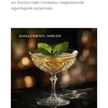
sur-Soulzon’daki Combalou mağaralarında
olgunlaşarak kazanması,
DEVAMINI OKU »
ALKOLLÜ KOKTEYL TARIFLERI