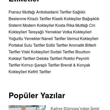
Fransız Mutfağı
Antioksidanlı Tarifler
Sağlıklı
Beslenme
Kirazlı Tarifler
Klasik Kokteyller
Bağışıklık
Sistemi
Modern Kokteyller
Kosta Rika Mutfağı
Cin
Kokteylleri
Tereyağlı Yemekler
Votka Kokteylleri
Yoğurtlu Yemekler
Naneli Tarifler
Vermut Kokteylleri
Portakal Sulu Tarifler
Sütlü Tarifler
Aromatik Bitterli
Tarifler
Viski Kokteylleri
Sodalı Tarifler
Bourbon
Kokteyl Tarifleri
Detoks Tarifleri
Rokfor Peynirli
Tarifler
Kırmızı Şaraplı Tarifler
Brendi & Konyak
Kokteylleri
Kefirli Tarifler
Popüler Yazılar
Kahve Dünyası’ndan İzmir