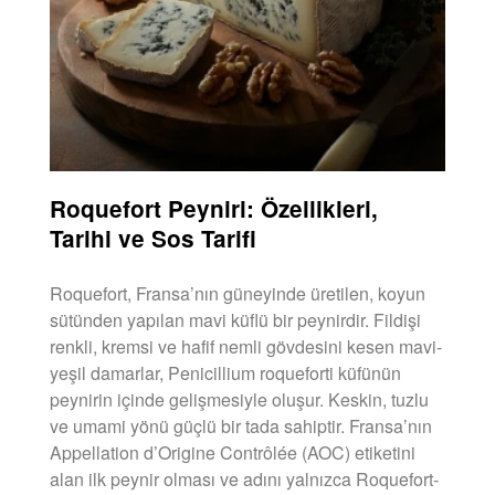
Roquefort Peyniri: Özellikleri,
Tarihi ve Sos Tarifi
Roquefort, Fransa’nın güneyinde üretilen, koyun
sütünden yapılan mavi küflü bir peynirdir. Fildişi
renkli, kremsi ve hafif nemli gövdesini kesen mavi-
yeşil damarlar, Penicillium roqueforti küfünün
peynirin içinde gelişmesiyle oluşur. Keskin, tuzlu
ve umami yönü güçlü bir tada sahiptir. Fransa’nın
Appellation d’Origine Contrôlée (AOC) etiketini
alan ilk peynir olması ve adını yalnızca Roquefort-