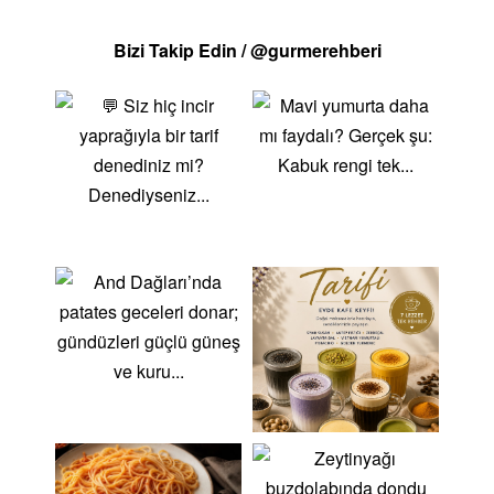
Peynir: Farklı türlerdeki peynirler, kahvaltı
sofralarından salatalara, makarnalardan tatlılara
Bizi Takip Edin / @gurmerehberi
kadar geniş bir yelpazede kullanılır. Örneğin, beyaz
peynir, lor peyniri, kaşar peyniri gibi çeşitler, farklı
tariflere zenginlik katarken, parmesan veya rokfor gibi
peynirler, gurme lezzetler yaratmanıza yardımcı olur.
Yoğurt: Yoğurt, hem tek başına tüketilebilen bir süt
ürünü hem de yemeklerde, soslarda ve tatlılarda
kullanılan çok yönlü bir malzemedir. Yoğurtlu
mezeler, salata sosları, çorbalar ve hatta yoğurtlu
tatlılar bu ürünle hazırlanan lezzetli seçeneklerdir.
Tereyağı: Tereyağı, yemeklere kremsi bir doku ve
zengin bir lezzet katar. Hamur işlerinden soslara,
ızgaralardan pilavlara kadar birçok farklı yemekte
kullanılır. Tereyağlı pilav, tereyağlı kekler ve soslar en