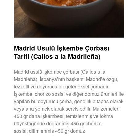
Madrid Usulü İşkembe Çorbası
Tarifi (Callos a la Madrileña)
Madrid usulü işkembe çorbası (Callos a la
Madrileña), İspanya’nın başkenti Madrid’e özgü,
lezzetli ve doyurucu bir geleneksel çorbadır.
İşkembe, chorizo ​​sosisi ve diğer domuz ürünleri ile
yapılan bu doyurucu çorba, genellikle tapas olarak
veya ana yemek olarak servis edilir. Malzemeler:
450 gr dana işkembesi, temizlenmiş ve lokma
büyüklüğünde doğranmış 450 gr chorizo ​​
sosisi, dilimlenmiş 450 gr domuz