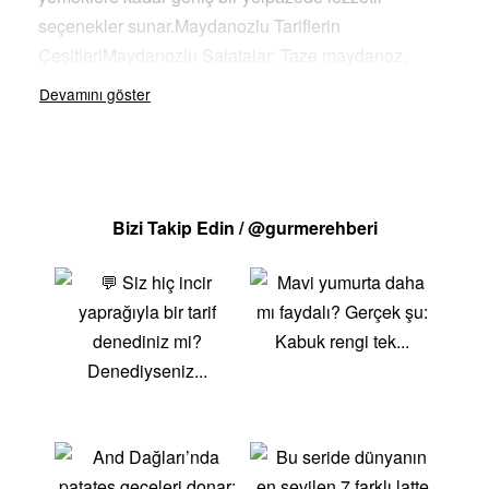
seçenekler sunar.Maydanozlu Tariflerin
ÇeşitleriMaydanozlu Salatalar: Taze maydanoz,
sebzeler ve limon suyu ile hazırlanan salatalar, hafif
ve sağlıklı bir yemek alternatifi sunar. Özellikle
tabbouleh gibi Orta Doğu salatalarında maydanoz
önemli bir bileşendir.Maydanozlu Köfte: Baharatlı
kıymalı karışım içinde taze maydanoz eklenerek
Bizi Takip Edin / @gurmerehberi
hazırlanan köfteler, lezzetli bir ana yemek
seçeneğidir.Maydanozlu Omlet: Kahvaltılarda veya
hafif öğünlerde tercih edilebilecek, taze maydanozla
zenginleştirilmiş omletler, protein ve vitamin
açısından zengindir.Maydanozlu Pilav: Pilavın içine
eklenen taze maydanoz, yemeğe ekstra aroma ve
tazelik katar.Maydanozlu Çorba: Özellikle sebze ve
tavuk çorbalarına eklenen maydanoz, çorbanın
lezzetini artırır ve besleyiciliğini artırır.Maydanozlu