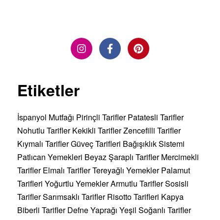
Etiketler
İspanyol Mutfağı
Pirinçli Tarifler
Patatesli Tarifler
Nohutlu Tarifler
Kekikli Tarifler
Zencefilli Tarifler
Kıymalı Tarifler
Güveç Tarifleri
Bağışıklık Sistemi
Patlıcan Yemekleri
Beyaz Şaraplı Tarifler
Mercimekli
Tarifler
Elmalı Tarifler
Tereyağlı Yemekler
Palamut
Tarifleri
Yoğurtlu Yemekler
Armutlu Tarifler
Sosisli
Tarifler
Sarımsaklı Tarifler
Risotto Tarifleri
Kapya
Biberli Tarifler
Defne Yaprağı
Yeşil Soğanlı Tarifler