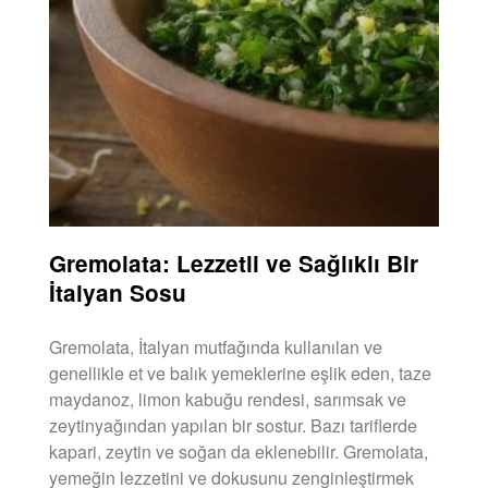
Gremolata: Lezzetli ve Sağlıklı Bir
İtalyan Sosu
Gremolata, İtalyan mutfağında kullanılan ve
genellikle et ve balık yemeklerine eşlik eden, taze
maydanoz, limon kabuğu rendesi, sarımsak ve
zeytinyağından yapılan bir sostur. Bazı tariflerde
kapari, zeytin ve soğan da eklenebilir. Gremolata,
yemeğin lezzetini ve dokusunu zenginleştirmek