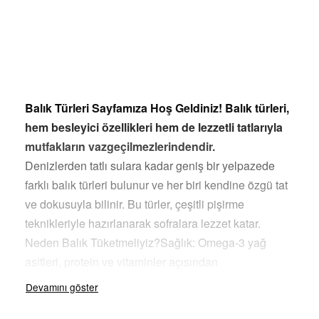
Balık Türleri Sayfamıza Hoş Geldiniz! Balık türleri,
hem besleyici özellikleri hem de lezzetli tatlarıyla
mutfakların vazgeçilmezlerindendir.
Denizlerden tatlı sulara kadar geniş bir yelpazede
farklı balık türleri bulunur ve her biri kendine özgü tat
ve dokusuyla bilinir. Bu türler, çeşitli pişirme
teknikleriyle hazırlanarak sofralara lezzet katar.
Neden Balık Tüketmeliyiz?Sağlık: Omega-3 yağ
asitleri, protein ve vitaminler açısından
zengindir.Lezzet: Farklı balık türleri, çeşitli pişirme
yöntemleriyle benzersiz tatlar sunar.Çeşitlilik: Farklı