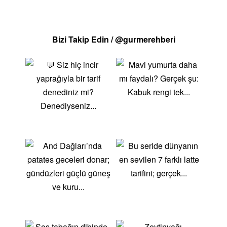
türler, farklı tariflerde kullanılabilir.Kolay Hazırlık:
Basit ve hızlı pişirme yöntemleriyle pratik yemekler
yapılabilir.Popüler Balık TürleriSomon: Omega-3
Bizi Takip Edin / @gurmerehberi
açısından zengin, lezzetli ve çok yönlü bir
balık.Levrek: Hafif ve beyaz etli, ızgara veya fırında
harika olur.Palamut: Yoğun tatlı ve yağlı, özellikle
Türk mutfağında sıkça kullanılır.Hamsi: Küçük
boyutlu, çıtır çıtır kızartmalık bir lezzet.Alabalık: Tatlı
su balığı, ızgara veya fırında enfes olur.Yaratıcılığınızı
Konuşturun! ! Kendi mutfağınızda farklı balık türlerini
deneyerek çeşitli tarifler oluşturun. Balıklarla yapılan
yemeklerin sağlıklı ve lezzetli dünyasına adım atın!
Afiyet olsun!