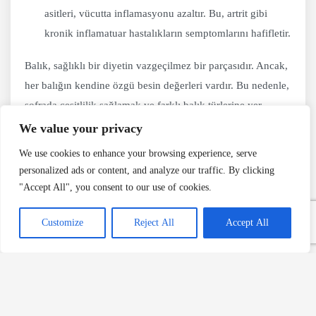
asitleri, vücutta inflamasyonu azaltır. Bu, artrit gibi
kronik inflamatuar hastalıkların semptomlarını hafifletir.
Balık, sağlıklı bir diyetin vazgeçilmez bir parçasıdır. Ancak,
her balığın kendine özgü besin değerleri vardır. Bu nedenle,
sofrada çeşitlilik sağlamak ve farklı balık türlerine yer
vermek önemlidir. Barbun, dil balığı, sardalya, lüfer ve
We value your privacy
hamsi gibi farklı balık türlerini tüketerek, vücudun ihtiyaç
We use cookies to enhance your browsing experience, serve
duyduğu çeşitli besin maddelerini dengeli bir şekilde
personalized ads or content, and analyze our traffic. By clicking
alabilirsiniz. Bu, genel sağlığınızı korur, hastalıklara karşı
"Accept All", you consent to our use of cookies.
direncinizi artırır ve sağlıklı bir yaşam sürmenizi sağlar.
Customize
Reject All
Accept All
Afiyet olsun
Yazdır 🖨
PDF 📄
eBook 📱
Görsel notu: Bu sayfadaki fotoğraf yapay zekâ ile