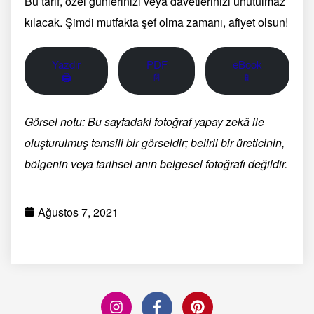
Bu tarif, özel günlerinizi veya davetlerinizi unutulmaz
kılacak. Şimdi mutfakta şef olma zamanı, afiyet olsun!
Yazdır
PDF
eBook
🖨
📄
📱
Görsel notu: Bu sayfadaki fotoğraf yapay zekâ ile
oluşturulmuş temsili bir görseldir; belirli bir üreticinin,
bölgenin veya tarihsel anın belgesel fotoğrafı değildir.
Ağustos 7, 2021