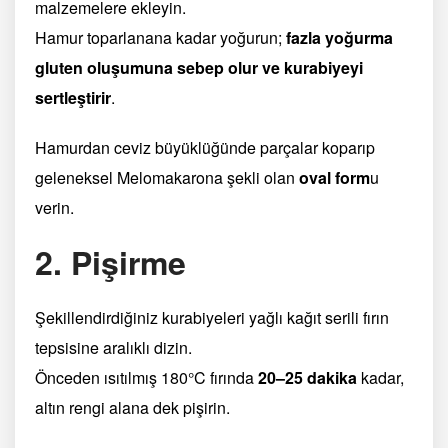
malzemelere ekleyin.
Hamur toparlanana kadar yoğurun;
fazla yoğurma
gluten oluşumuna sebep olur ve kurabiyeyi
sertleştirir
.
Hamurdan ceviz büyüklüğünde parçalar koparıp
geleneksel Melomakarona şekli olan
oval form
u
verin.
2. Pişirme
Şekillendirdiğiniz kurabiyeleri yağlı kağıt serili fırın
tepsisine aralıklı dizin.
Önceden ısıtılmış 180°C fırında
20–25 dakika
kadar,
altın rengi alana dek pişirin.