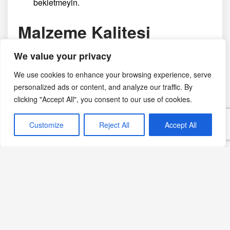
bekletmeyin.
Malzeme Kalitesi
We value your privacy
Zeytinyağının aroması kurabiyenin tadını belirgin
We use cookies to enhance your browsing experience, serve
şekilde etkiler.
personalized ads or content, and analyze our traffic. By
Ceviz taze ve ince çekilmiş olmalıdır.
clicking "Accept All", you consent to our use of cookies.
Faydalı Kaynaklar
Customize
Reject All
Accept All
TasteAtlas – Melomakarona
Akis Petretzikis – Otantik Tarif
AllRecipes – Greek Christmas Cookies