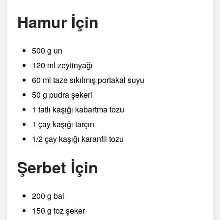
Hamur İçin
500 g un
120 ml zeytinyağı
60 ml taze sıkılmış portakal suyu
50 g pudra şekeri
1 tatlı kaşığı kabartma tozu
1 çay kaşığı tarçın
1/2 çay kaşığı karanfil tozu
Şerbet İçin
200 g bal
150 g toz şeker