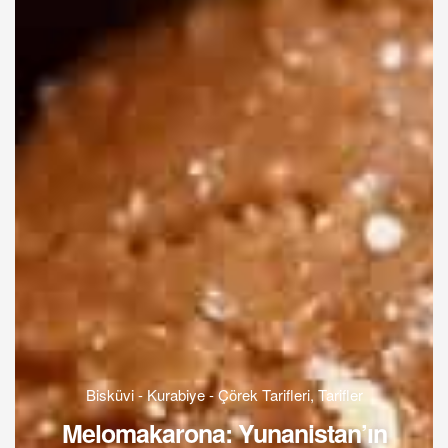
Bisküvi - Kurabiye - Çörek Tarifleri
,
Tarifler
Melomakarona: Yunanistan’ın