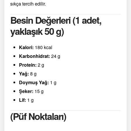
sıkça tercih edilir.
Besin Değerleri (1 adet,
yaklaşık 50 g)
Kalori:
180 kcal
Karbonhidrat:
24 g
Protein:
2 g
Yağ:
8 g
Doymuş Yağ:
1 g
Şeker:
15 g
Lif:
1 g
(Püf Noktaları)