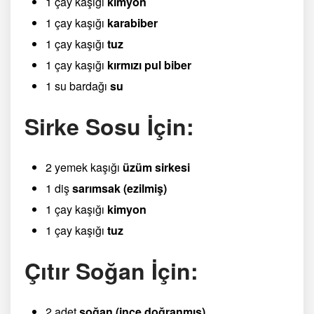
1 çay kaşığı
kimyon
1 çay kaşığı
karabiber
1 çay kaşığı
tuz
1 çay kaşığı
kırmızı pul biber
1 su bardağı
su
Sirke Sosu İçin:
2 yemek kaşığı
üzüm sirkesi
1 diş
sarımsak (ezilmiş)
1 çay kaşığı
kimyon
1 çay kaşığı
tuz
Çıtır Soğan İçin:
2 adet
soğan (ince doğranmış)