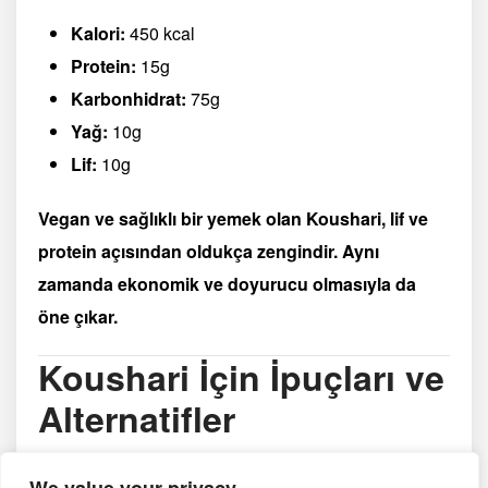
Kalori:
450 kcal
Protein:
15g
Karbonhidrat:
75g
Yağ:
10g
Lif:
10g
Vegan ve sağlıklı bir yemek olan Koushari, lif ve
protein açısından oldukça zengindir. Aynı
zamanda ekonomik ve doyurucu olmasıyla da
öne çıkar.
Koushari İçin İpuçları ve
Alternatifler
Daha baharatlı bir tat
istiyorsanız kırmızı pul