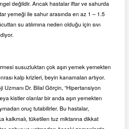
engel değildir. Ancak hastalar
iftar
ve sahurda
ftar
yemeği ile sahur arasında en az 1 – 1.5
ücuttan su atılımına neden olduğu için sıvı
diyor.
 vermesi susuzluktan çok aşırı yemek yemekten
ası kalp krizleri, beyin kanamaları artıyor.
oloji Uzmanı Dr. Bilal Görçin, “Hipertansiyon
 veya kistler olanlar bir anda aşırı yemekten
madan oruç tutabilirler. Bu hastalar,
 kalkmalı, tüketilen tuz miktarına dikkat
ftar
, sahur ve yatmadan önceki zamanlarda