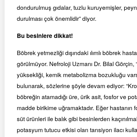
dondurulmuş gıdalar, tuzlu kuruyemişler, peyni
durulması çok önemlidir” diyor.
Bu besinlere dikkat!
Böbrek yetmezliği dışındaki ılımlı böbrek hasta
görülmüyor. Nefroloji Uzmanı Dr. Bilal Görçin, 
yüksekliği, kemik metabolizma bozukluğu vars
bulunarak, sözlerine şöyle devam ediyor: “Kro
böbreğin atamadığı üre, ürik asit, fosfor ve p
madde birikime uğramaktadır. Eğer hastanın fos
süt ürünleri ile balık gibi besinlerden kaçınılm
potasyum tutucu etkisi olan tansiyon ilacı kul