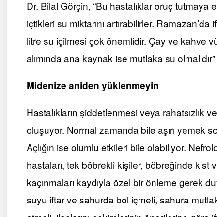
Dr. Bilal Görçin, “Bu hastalıklar oruç tutmaya 
içtikleri su miktarını artırabilirler. Ramazan’da
i
litre su içilmesi çok önemlidir. Çay ve kahve v
alımında ana kaynak ise mutlaka su olmalıdır” 
Midenize aniden yüklenmeyin
Hastalıkların şiddetlenmesi veya rahatsızlık
oluşuyor. Normal zamanda bile aşırı yemek sonr
Açlığın ise olumlu etkileri bile olabiliyor. Nefr
hastaları, tek böbrekli kişiler, böbreğinde kist
kaçınmaları kaydıyla özel bir önleme gerek duy
suyu
iftar
ve sahurda bol içmeli, sahura mutlaka
etmeli, ilaçlarını hekimlerinin önerilerine göre
i