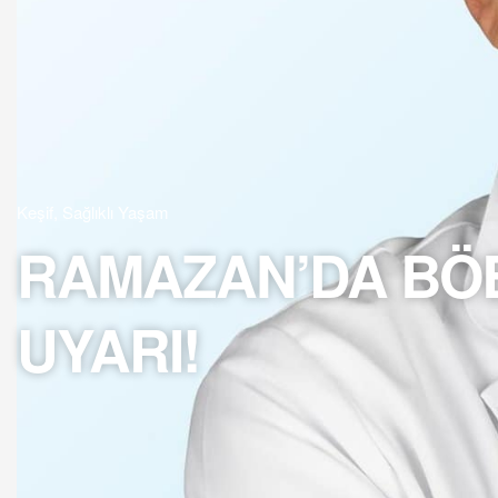
Keşif
,
Sağlıklı Yaşam
RAMAZAN’DA BÖB
UYARI!