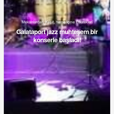
Mekanlardan
,
Keşif
,
Yeme İçme Etkinlikleri
Galataport jazz muhteşem bir
konserle başladi!