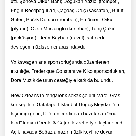
etti. Şenova Ülker, Barış Doğukan Yazıcı (trompet),
Engin Recepoğulları, Çağdaş Oruç (saksafon), Bulut
Gülen, Burak Dursun (trombon), Ercüment Orkut
(piyano), Ozan Musluoğlu (kontrbas), Tunç Çakır
(perküsyon), Derin Bayhan (davul), sahnede
devleşen müzisyenler arasındaydı.
Volkswagen ana sponsorluğunda düzenlenen
etkinliğe, Frederique Constant ve Kiko sponsorlukları,
Dore Müzik de ürün desteğiyle katkıda bulundu.
New Orleans’ın rengarenk sokak şöleni Mardi Gras
konseptinin Galataport İstanbul Doğuş Meydanı’na
taşındığı gece, D-ream tarafından hazırlanan “soul
food” temalı Creole & Cajun lezzetleriyle taçlandırıldı.
Açık havada Boğaz’a nazır müzik keyfine doyan