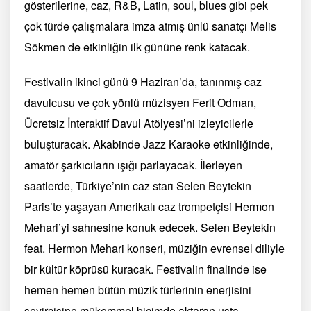
gösterilerine, caz, R&B, Latin, soul, blues gibi pek
çok türde çalışmalara imza atmış ünlü sanatçı Melis
Sökmen de etkinliğin ilk gününe renk katacak.
Festivalin ikinci günü 9 Haziran’da, tanınmış caz
davulcusu ve çok yönlü müzisyen Ferit Odman,
Ücretsiz İnteraktif Davul Atölyesi’ni izleyicilerle
buluşturacak. Akabinde Jazz Karaoke etkinliğinde,
amatör şarkıcıların ışığı parlayacak. İlerleyen
saatlerde, Türkiye’nin caz starı Selen Beytekin
Paris’te yaşayan Amerikalı caz trompetçisi Hermon
Mehari’yi sahnesine konuk edecek. Selen Beytekin
feat. Hermon Mehari konseri, müziğin evrensel diliyle
bir kültür köprüsü kuracak. Festivalin finalinde ise
hemen hemen bütün müzik türlerinin enerjisini
seyircisine mükemmel biçimde aktaran usta