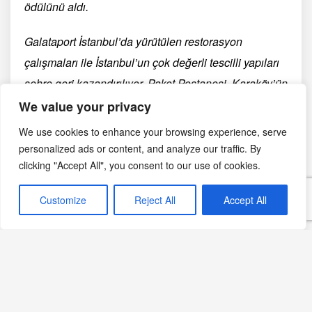
ödülünü aldı.
Galataport İstanbul’da yürütülen restorasyon
çalışmaları ile İstanbul’un çok değerli tescilli yapıları
şehre geri kazandırılıyor. Paket Postanesi, Karaköy’ün
çok kültürlü ticaret hayatını ve zanaat geleneklerini
We value your privacy
İstanbul’dan dünyaya açılmış moda, tasarım, lezzet ve
We use cookies to enhance your browsing experience, serve
mücevher sanatı ustaları ile günümüze taşıyor.
personalized ads or content, and analyze our traffic. By
clicking "Accept All", you consent to our use of cookies.
Sahada yer alan diğer üç tescilli yapı; Merkez Han,
Karaköy Yolcu Salonu ve Çinili Han binaları da itinalı
Customize
Reject All
Accept All
bir restorasyon sürecinden geçti. Dünyada sadece 10
seçkin lokasyonda yer alan Peninsula Hotels
markasının 11. oteli olan The Peninsula İstanbul, 177
odası ile tarihi yarımadanın karşısında bu tescilli
yapılar ile yeni yapılan ve özel giyotin cephesi 90