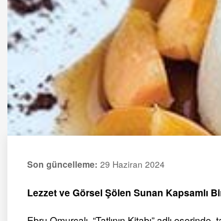
29 Haziran 2024
Son güncelleme:
Lezzet ve Görsel Şölen Sunan Kapsamlı Bi
Ebru Omurcalı, “Tatlının Kitabı” adlı eserinde, t