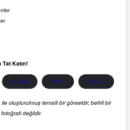
enler
ler
 Tat Katın!
Yazdır 🖨
PDF 📄
eBook 📱
 oluşturulmuş temsili bir görseldir; belirli bir
fotoğrafı değildir.