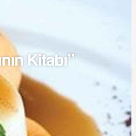
ının Kitabı”