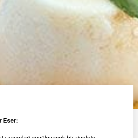
r Eser:
atlı severleri büyüleyecek bir ziyafete