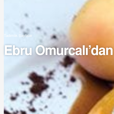
Tadımlık Sayfalar
Ebru Omurcalı’dan T